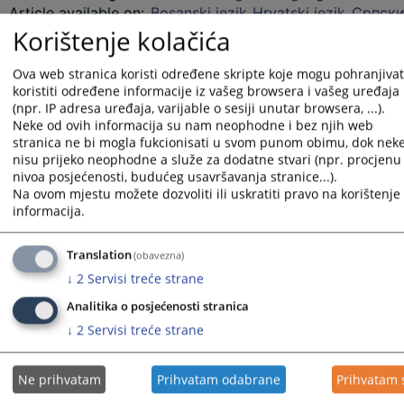
Article available on
:
Bosanski jezik
Hrvatski jezik
Српски
Korištenje kolačića
Files
Ova web stranica koristi određene skripte koje mogu pohranjivati
Strengthening the Judiciary of BiH - Informatisation and
koristiti određene informacije iz vašeg browsera i vašeg uređaja
Innovations for a More Efficient Judiciary
(npr. IP adresa uređaja, varijable o sesiji unutar browsera, ...).
Neke od ovih informacija su nam neophodne i bez njih web
stranica ne bi mogla fukcionisati u svom punom obimu, dok nek
nisu prijeko neophodne a služe za dodatne stvari (npr. procjenu
3194
VIEWS
nivoa posjećenosti, budućeg usavršavanja stranice...).
Na ovom mjestu možete dozvoliti ili uskratiti pravo na korištenje 
informacija.
Translation
(obavezna)
↓
2
Servisi treće strane
Analitika o posjećenosti stranica
↓
2
Servisi treće strane
Ne prihvatam
Prihvatam odabrane
Prihvatam 