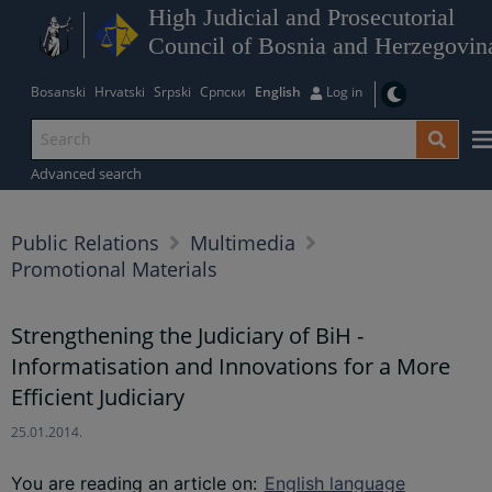
High Judicial and Prosecutorial
Council of Bosnia and Herzegovin
Bosanski
Hrvatski
Srpski
Српски
English
Log in
Advanced search
Public Relations
Multimedia
Promotional Materials
Strengthening the Judiciary of BiH -
Informatisation and Innovations for a More
Efficient Judiciary
25.01.2014.
You are reading an article on
:
English language