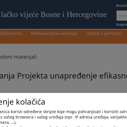
Bosan
ilačko vijeće Bosne i Hercegovine
Idi
na
Napre
sadržaj
Dokumenti
Međunarodna saradnja
Odnosi s javnošću
tivni materijali
nja Projekta unapređenje efikasn
fikasnosti pravosuđa (Projekat) kojeg uz finansijsku podršku
enje kolačića
sko i tužilačko vijeće Bosne i Hercegovine (VSTV BiH)
adio džingla putem elektronskih medija, TV i radio stanica, BHRT i
nica koristi određene skripte koje mogu pohranjivati i koristiti od
i sudovi Projekta. Video spot se može pogledati na web stranici
iz vašeg browsera i vašeg uređaja (npr. IP adresa uređaja, varijable 
era, ...).