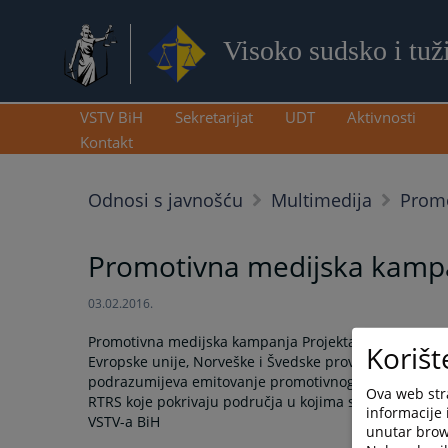
Visoko sudsko i tuž
VSTV BiH
Sekretarijat
UDT
Aktivnosti
Kontakt
Odnosi s javnošću
Multimedija
Promo
Promotivna medijska kampa
03.02.2016.
Promotivna medijska kampanja Projekta unapređenje e
Korišt
Evropske unije, Norveške i Švedske provodi Visoko sud
podrazumijeva emitovanje promotivnog video spota i r
Ova web stra
RTRS koje pokrivaju područja u kojima se nalaze ciljn
informacije 
VSTV-a BiH
unutar brows