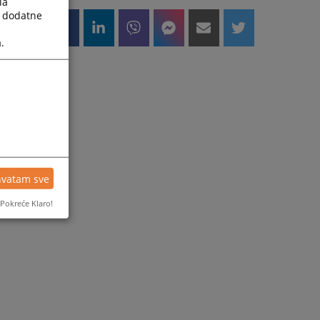
la
a dodatne
.
hvatam sve
Pokreće Klaro!