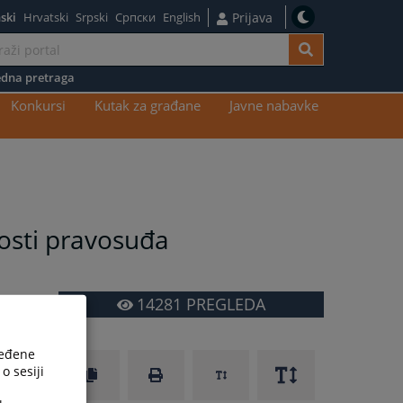
ski
Hrvatski
Srpski
Српски
English
Prijava
dna pretraga
Konkursi
Kutak za građane
Javne nabavke
osti pravosuđa
14281
PREGLEDA
ređene
o sesiji