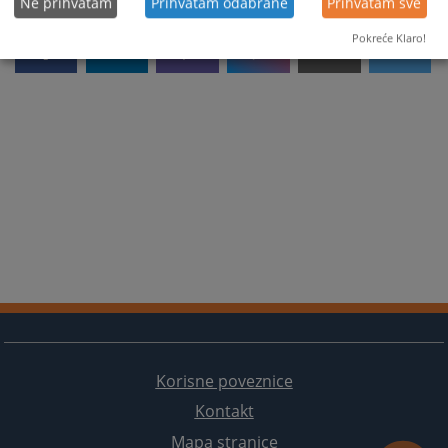
Ne prihvatam
Prihvatam odabrane
Prihvatam sve
Pokreće Klaro!
Korisne poveznice
Kontakt
Mapa stranice