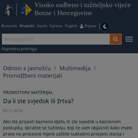
Visoko sudbeno i tužiteljsko vijeće
Bosne i Hercegovine
Bosanski
Hrvatski
Srpski
Српски
English
Prijava
Napredna pretraga
Odnosi s javnošću
Multimedija
Promidžbeni materijali
PROMOTIVNI MATERIJAL
Da li ste svjedok ili žrtva?
03.11.2014.
Ako ste prijavili kazneno djelo, ili ste svjedok u kaznenom
postupku, obratite se tužitelju, koji će vam objasniti kako imate
pravo na procesne mjere zaštite sukladno procjeni stanja i