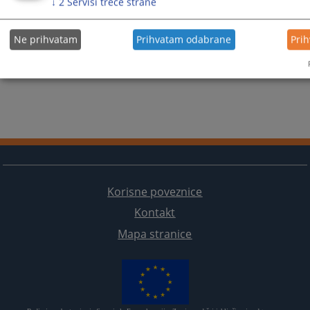
↓
2
Servisi treće strane
Ne prihvatam
Prihvatam odabrane
Pri
Korisne poveznice
Kontakt
Mapa stranice