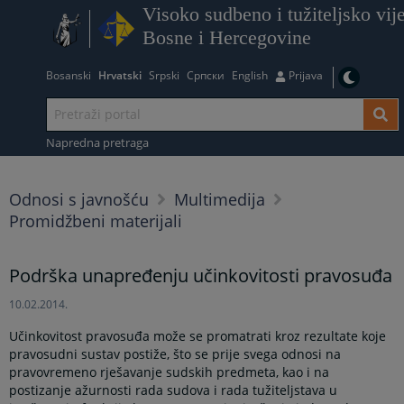
Visoko sudbeno i tužiteljsko vij
Bosne i Hercegovine
Bosanski
Hrvatski
Srpski
Српски
English
Prijava
Napredna pretraga
Odnosi s javnošću
Multimedija
Promidžbeni materijali
Podrška unapređenju učinkovitosti pravosuđa
10.02.2014.
Učinkovitost pravosuđa može se promatrati kroz rezultate koje
pravosudni sustav postiže, što se prije svega odnosi na
pravovremeno rješavanje sudskih predmeta, kao i na
postizanje ažurnosti rada sudova i rada tužiteljstava u