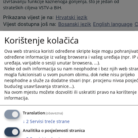
izvršavanju funkcije kaznenoga gonjenja, što je jedan od
strateških ciljeva VSTV-a BiH.
Prikazana vijest je na
:
Hrvatski jezik
Vijest dostupna još na
:
Bosanski jezik
English language
С
Prateći dokumenti
Korištenje kolačića
Podrška unapređenju učinkovitosti pravosuđa
Ova web stranica koristi određene skripte koje mogu pohranjivati 
određene informacije iz vašeg browsera i vašeg uređaja (npr. IP
uređaja, varijable o sesiji unutar browsera, ...).
Neke od ovih informacija su nam neophodne i bez njih web stran
3621
PREGLEDA
mogla fukcionisati u svom punom obimu, dok neke nisu prijeko
neophodne a služe za dodatne stvari (npr. procjenu nivoa posjeć
budućeg usavršavanja stranice...).
Na ovom mjestu možete dozvoliti ili uskratiti pravo na korištenje 
informacija.
Translation
(obavezna)
↓
2
Servisi treće strane
Analitika o posjećenosti stranica