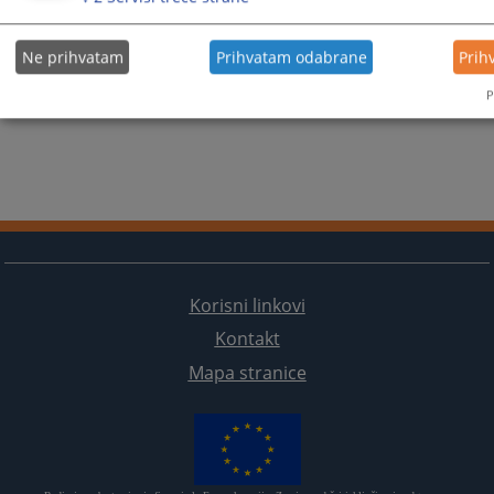
Ne prihvatam
Prihvatam odabrane
Prih
P
Korisni linkovi
Kontakt
Mapa stranice