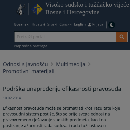
Visoko sudsko i tužilačko vijeće
Bosne i Hercegovine
Bosanski
Hrvatski
Srpski
Српски
English
Prijava
Napredna pretraga
Odnosi s javnošću
Multimedija
Promotivni materijali
Podrška unapređenju efikasnosti pravosuđa
10.02.2014.
Efikasnost pravosuđa može se promatrati kroz rezultate koje
pravosudni sistem postiže, što se prije svega odnosi na
pravovremeno rješavanje sudskih predmeta, kao i na
postizanje ažurnosti rada sudova i rada tužilaštava u