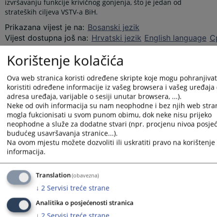
izvršavanju funkcije krivičnog gonjenja, što je jedan od
strateških ciljeva VSTV-a BiH.
Prikazana vijest je na
:
Bosanski jezik
Vijest dostupna još na
:
Hrvatski jezik
English language
С
Korištenje kolačića
Prateći dokumenti
Podrška unapređenju efikasnosti pravosuđa
Ova web stranica koristi određene skripte koje mogu pohranjivati
koristiti određene informacije iz vašeg browsera i vašeg uređaja 
adresa uređaja, varijable o sesiji unutar browsera, ...).
Neke od ovih informacija su nam neophodne i bez njih web stran
15730
PREGLEDA
mogla fukcionisati u svom punom obimu, dok neke nisu prijeko
neophodne a služe za dodatne stvari (npr. procjenu nivoa posjeć
budućeg usavršavanja stranice...).
Na ovom mjestu možete dozvoliti ili uskratiti pravo na korištenje 
informacija.
Translation
(obavezna)
↓
2
Servisi treće strane
Analitika o posjećenosti stranica
↓
2
Servisi treće strane