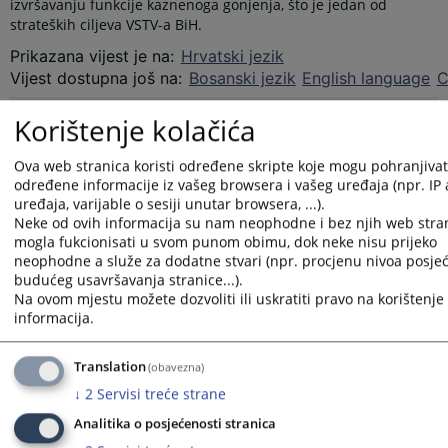
izvršavanju funkcije kaznenoga gonjenja, što je jedan od
strateških ciljeva VSTV-a BiH.
Prikazana vijest je na
:
Hrvatski jezik
Vijest dostupna još na
:
Bosanski jezik
English language
С
Prateći dokumenti
Korištenje kolačića
Podrška unapređenju učinkovitosti pravosuđa
Ova web stranica koristi određene skripte koje mogu pohranjivati 
određene informacije iz vašeg browsera i vašeg uređaja (npr. IP
uređaja, varijable o sesiji unutar browsera, ...).
Neke od ovih informacija su nam neophodne i bez njih web stran
3620
PREGLEDA
mogla fukcionisati u svom punom obimu, dok neke nisu prijeko
neophodne a služe za dodatne stvari (npr. procjenu nivoa posjeć
budućeg usavršavanja stranice...).
Na ovom mjestu možete dozvoliti ili uskratiti pravo na korištenje 
informacija.
Translation
(obavezna)
↓
2
Servisi treće strane
Analitika o posjećenosti stranica