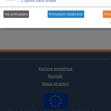
↓
2
Servisi treće strane
Ne prihvatam
Prihvatam odabrane
Pri
Korisne poveznice
Kontakt
Mapa stranice