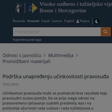
Visoko sudbeno i tužiteljsko vij
Bosne i Hercegovine
Bosanski
Hrvatski
Srpski
Српски
English
Prijava
Napredna pretraga
Odnosi s javnošću
Multimedija
Promidžbeni materijali
Podrška unapređenju učinkovitosti pravosuđa
10.02.2014.
Učinkovitost pravosuđa može se promatrati kroz rezultate koje
pravosudni sustav postiže, što se prije svega odnosi na
pravovremeno rješavanje sudskih predmeta, kao i na
postizanje ažurnosti rada sudova i rada tužiteljstava u