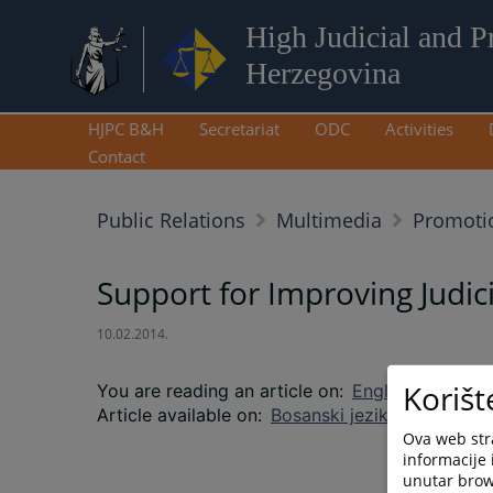
High Judicial and P
Herzegovina
HJPC B&H
Secretariat
ODC
Activities
Contact
Public Relations
Multimedia
Promotio
Support for Improving Judici
10.02.2014.
Korišt
You are reading an article on
:
English language
Article available on
:
Bosanski jezik
Hrvatski je
Ova web stra
informacije 
unutar brows