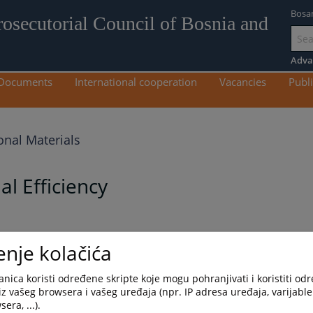
Bosa
rosecutorial Council of Bosnia and
Go
to
Adva
mai
Documents
International cooperation
Vacancies
Publi
con
nal Materials
al Efficiency
enje kolačića
zik
Српски језик
nica koristi određene skripte koje mogu pohranjivati i koristiti od
iz vašeg browsera i vašeg uređaja (npr. IP adresa uređaja, varijable 
era, ...).