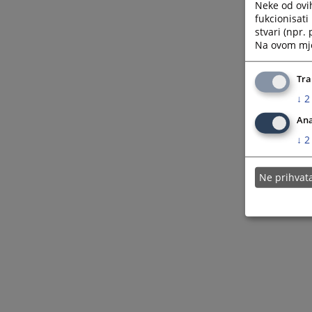
Neke od ovi
fukcionisat
stvari (npr.
Na ovom mjes
Tra
↓
2
Ana
↓
2
Ne prihva