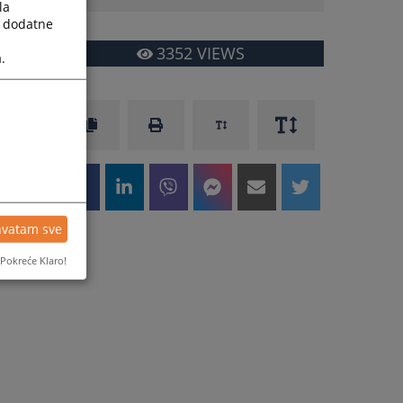
la
a dodatne
3352
VIEWS
.
hvatam sve
Pokreće Klaro!