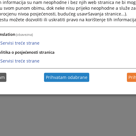
h informacija su nam neophodne i bez njih web stranica ne bi mog
i u svom punom obimu, dok neke nisu prijeko neophodne a služe z
 procjenu nivoa posjećenosti, budućeg usavršavanja stranice...).
tu možete dozvoliti ili uskratiti pravo na korištenje tih informacija
nslation
(obavezna)
Servisi treće strane
litika o posjećenosti stranica
Servisi treće strane
tam
Prihvatam odabrane
Pri