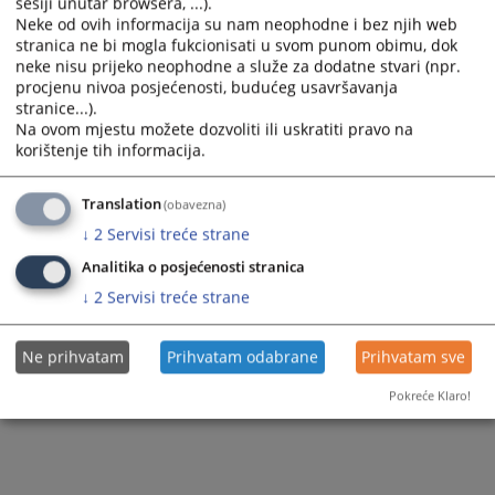
sesiji unutar browsera, ...).
Prikazana vijest je na
:
Bosanski jezik
Neke od ovih informacija su nam neophodne i bez njih web
stranica ne bi mogla fukcionisati u svom punom obimu, dok
438
PREGLEDA
neke nisu prijeko neophodne a služe za dodatne stvari (npr.
procjenu nivoa posjećenosti, budućeg usavršavanja
stranice...).
Na ovom mjestu možete dozvoliti ili uskratiti pravo na
korištenje tih informacija.
Translation
(obavezna)
↓
2
Servisi treće strane
Analitika o posjećenosti stranica
↓
2
Servisi treće strane
Ne prihvatam
Prihvatam odabrane
Prihvatam sve
Pokreće Klaro!