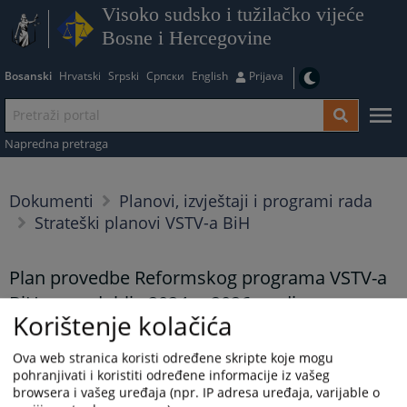
Visoko sudsko i tužilačko vijeće
Bosne i Hercegovine
Bosanski
Hrvatski
Srpski
Српски
English
Prijava
Napredna pretraga
Dokumenti
Planovi, izvještaji i programi rada
Strateški planovi VSTV-a BiH
Plan provedbe Reformskog programa VSTV-a
BiH za razdoblje 2024. – 2026. godine
Korištenje kolačića
30.01.2025.
Ova web stranica koristi određene skripte koje mogu
Plan provedbe Reformskog programa VSTV-a BiH za razdoblje
pohranjivati i koristiti određene informacije iz vašeg
2024. – 2026. godine
browsera i vašeg uređaja (npr. IP adresa uređaja, varijable o