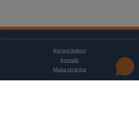
Korisni linkovi
Kontakt
Mapa stranice
Redizajn web stranice je finansirala Evropska unija. Za njen sadržaj isključivo je odgovorno
Visoko sudsko i tužilačko vijeće BiH i ona ne odražava nužno stavove Evropske unije.