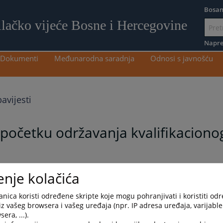
Bosan
ilačko vijeće Bosne i Hercegovine
Idi
na
Napre
sadržaj
Dokumenti
Međunarodna saradnja
Odnosi s javnošću
avijesti
očetku održavanja kvalifikacionog
 tužilačke pozicije po
konkursu broj 04-07-3-4035-
enje kolačića
anira održavanje kvalifikacionog testiranja kandidata
počev od
01.
nica koristi određene skripte koje mogu pohranjivati i koristiti od
iz vašeg browsera i vašeg uređaja (npr. IP adresa uređaja, varijable 
era, ...).
m testiranju kandidata za pozicije nosilaca pravosudnih funkcija u