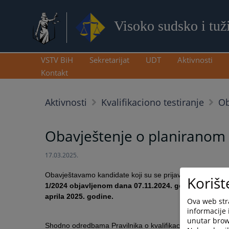
Visoko sudsko i tuž
VSTV BiH
Sekretarijat
UDT
Aktivnosti
Kontakt
Aktivnosti
Kvalifikaciono testiranje
Ob
Obavještenje o planiranom p
17.03.2025.
Obavještavamo kandidate koji su se prijavili na sudijske i
Korišt
1/2024 objavljenom dana 07.11.2024. godine,
da se pl
aprila 2025. godine.
Ova web stra
informacije 
unutar brows
Shodno odredbama Pravilnika o kvalifikacionom i pismeno