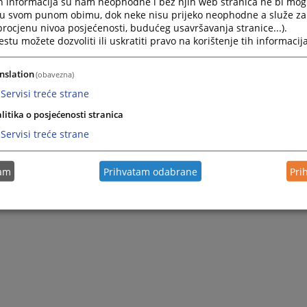
h informacija su nam neophodne i bez njih web stranica ne bi mog
15, 48/16, 12/18, 51/18, 12/21, 64/21) kandidati će biti obaviješteni o
i u svom punom obimu, dok neke nisu prijeko neophodne a služe z
rije održavanja testiranja."
 procjenu nivoa posjećenosti, budućeg usavršavanja stranice...).
tu možete dozvoliti ili uskratiti pravo na korištenje tih informacija
nslation
(obavezna)
Servisi treće strane
litika o posjećenosti stranica
Servisi treće strane
tam
Prihvatam odabrane
Pri