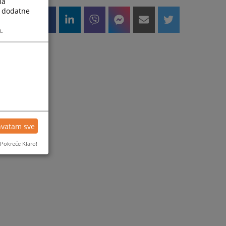
la
a dodatne
.
hvatam sve
Pokreće Klaro!