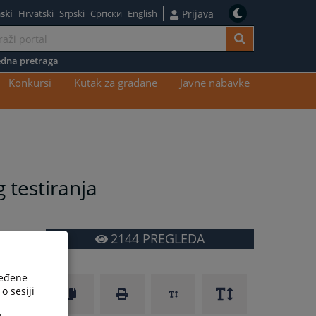
ski
Hrvatski
Srpski
Српски
English
Prijava
dna pretraga
Konkursi
Kutak za građane
Javne nabavke
 testiranja
2144
PREGLEDA
ređene
o sesiji