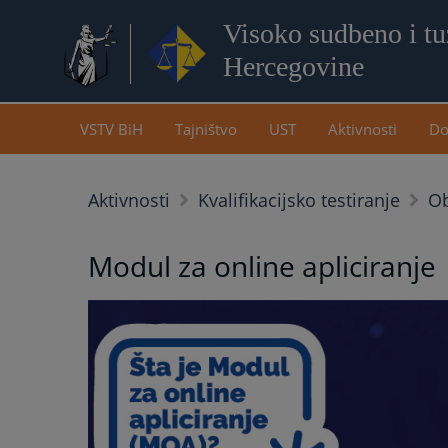
Visoko sudbeno i tuž
Hercegovine
VSTV BiH
Tajništvo
UST
Aktivnosti
Do
Aktivnosti
Kvalifikacijsko testiranje
Ob
Modul za online apliciranje