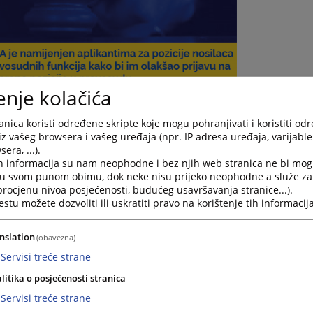
enje kolačića
nica koristi određene skripte koje mogu pohranjivati i koristiti od
iz vašeg browsera i vašeg uređaja (npr. IP adresa uređaja, varijable 
//moa.pravosudje.ba
) koji kandidatima koji se prijavljuju na pozicije
era, ...).
ćenje prijava elektroničkim putem, kao i preglede rezultata
h informacija su nam neophodne i bez njih web stranica ne bi mog
.
i u svom punom obimu, dok neke nisu prijeko neophodne a služe z
 Modula pripremljena su i video uputstva koja možete pogledati na
 procjenu nivoa posjećenosti, budućeg usavršavanja stranice...).
tu možete dozvoliti ili uskratiti pravo na korištenje tih informacija
nslation
(obavezna)
Servisi treće strane
 na privatnom dijelu portala su:
litika o posjećenosti stranica
Servisi treće strane