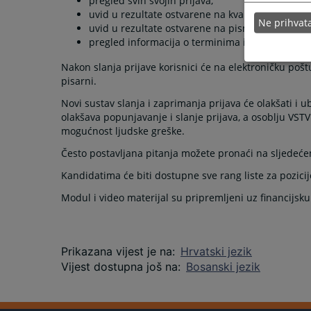
pregled svih svojih prijava,
uvid u rezultate ostvarene na kvalifikacijskim te
Ne prihva
uvid u rezultate ostvarene na pismenim testira
pregled informacija o terminima i lokacijama kval
Nakon slanja prijave korisnici će na elektroničku pošt
pisarni.
Novi sustav slanja i zaprimanja prijava će olakšati i u
olakšava popunjavanje i slanje prijava, a osoblju VST
mogućnost ljudske greške.
Često postavljana pitanja možete pronaći na sljedeć
Kandidatima će biti dostupne sve rang liste za pozicije 
Modul i video materijal su pripremljeni uz financijsk
Prikazana vijest je na
:
Hrvatski jezik
Vijest dostupna još na
:
Bosanski jezik