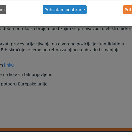
stiranjima,
tam
Prihvatam odabrane
Pri
njima,
ifikacijskih i pismenih testiranja itd.
u dobiti poruku sa brojem pod kojim se prijava vodi u elektroničkoj
brzati proces prijavljivanja na otvorene pozicije jer kandidatima
V BiH skraćuje vrijeme potrebno za njihovu obradu i smanjuje
em
linku
na koje su bili prijavljeni.
u potporu Europske unije