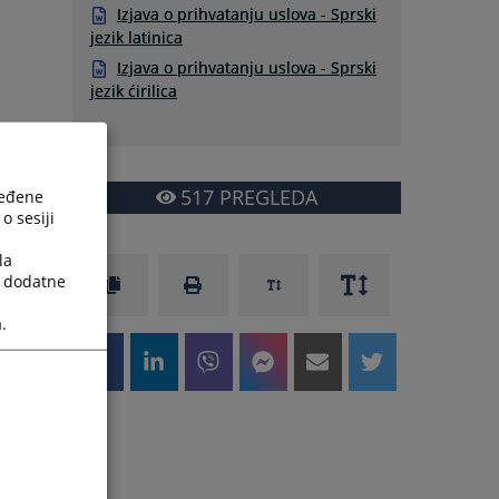
Izjava o prihvatanju uslova - Sprski
jezik latinica
Izjava o prihvatanju uslova - Sprski
jezik ćirilica
517
PREGLEDA
ređene
o sesiji
la
a dodatne
.