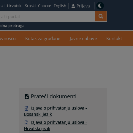
ski
Hrvatski
Srpski
Српски
English
Prijava
dna pretraga
žaj
javnošću
Kutak za građane
Javne nabave
Kontakt
Prateći dokumenti
Izjava o prihvatanju uslova -
Bosanski jezik
Izjava o prihvatanju uslova -
Hrvatski jezik