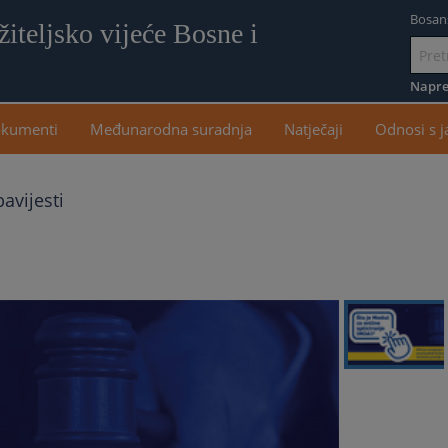
Bosan
iteljsko vijeće Bosne i
Idi
na
Napre
sadr
kumenti
Međunarodna suradnja
Natječaji
Odnosi s 
avijesti