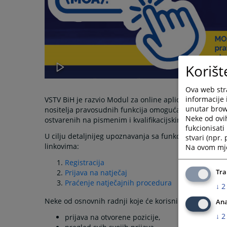
Korišt
Ova web stra
informacije 
VSTV BiH je razvio Modul za online apliciranje (
https:
unutar brows
nositelja pravosudnih funkcija omogućava slanje i pra
Neke od ovi
ostvarenih na pismenim i kvalifikacijskim testiranjima
fukcionisat
U cilju detaljnijeg upoznavanja sa funkcionalnostima
stvari (npr.
linkovima:
Na ovom mjes
Registracija
Tra
Prijava na natječaj
Praćenje natječajnih procedura
↓
2
Neke od osnovnih radnji koje će korisnik moći izvršiti
Ana
↓
2
prijava na otvorene pozicije,