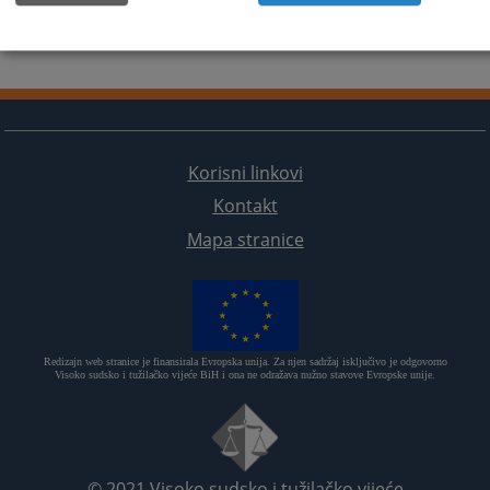
Korisni linkovi
Kontakt
Mapa stranice
Redizajn web stranice je finansirala Evropska unija. Za njen sadržaj isključivo je odgovorno
Visoko sudsko i tužilačko vijeće BiH i ona ne odražava nužno stavove Evropske unije.
© 2021
Visoko sudsko i tužilačko vijeće