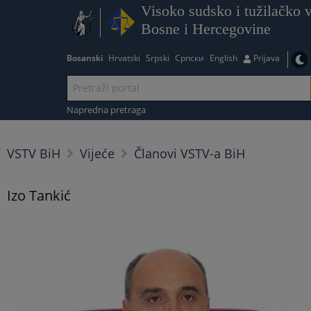
Visoko sudsko i tužilačko v
Bosne i Hercegovine
Bosanski
Hrvatski
Srpski
Српски
English
Prijava
Napredna pretraga
VSTV BiH
Vijeće
Članovi VSTV-a BiH
Izo Tankić