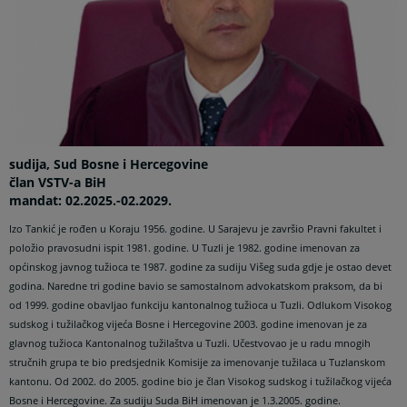
sudija, Sud Bosne i Hercegovine
član VSTV-a BiH
mandat: 02.2025.-02.2029.
Izo Tankić je rođen u Koraju 1956. godine. U Sarajevu je završio Pravni fakultet i
položio pravosudni ispit 1981. godine. U Tuzli je 1982. godine imenovan za
općinskog javnog tužioca te 1987. godine za sudiju Višeg suda gdje je ostao devet
godina. Naredne tri godine bavio se samostalnom advokatskom praksom, da bi
od 1999. godine obavljao funkciju kantonalnog tužioca u Tuzli. Odlukom Visokog
sudskog i tužilačkog vijeća Bosne i Hercegovine 2003. godine imenovan je za
glavnog tužioca Kantonalnog tužilaštva u Tuzli. Učestvovao je u radu mnogih
stručnih grupa te bio predsjednik Komisije za imenovanje tužilaca u Tuzlanskom
kantonu. Od 2002. do 2005. godine bio je član Visokog sudskog i tužilačkog vijeća
Bosne i Hercegovine. Za sudiju Suda BiH imenovan je 1.3.2005. godine.