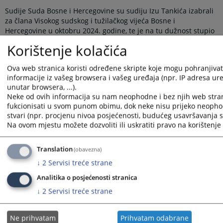
Sudije Suda Bosne i Hercegovine su sudiju Izu Tankića izabrali
za člana Visokog sudskog i tužilačkog vijeća Bosne i
Hercegovine u oktobru 2024. godine, te je na tu dužnost stupio
u februaru 2025. godine.
Korištenje kolačića
Prikazana vijest je na
:
Bosanski jezik
Ova web stranica koristi određene skripte koje mogu pohranjivati
Vijest dostupna još na
:
Hrvatski jezik
Srpski jezik
English
informacije iz vašeg browsera i vašeg uređaja (npr. IP adresa uređ
2792
PREGLEDA
unutar browsera, ...).
Neke od ovih informacija su nam neophodne i bez njih web stra
fukcionisati u svom punom obimu, dok neke nisu prijeko neopho
stvari (npr. procjenu nivoa posjećenosti, budućeg usavršavanja st
Na ovom mjestu možete dozvoliti ili uskratiti pravo na korištenje 
Translation
(obavezna)
↓
2
Servisi treće strane
Analitika o posjećenosti stranica
↓
2
Servisi treće strane
Ne prihvatam
Prihvatam odabrane