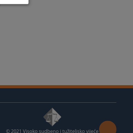
h
i
m
a
© 2021
Visoko sudbeno i tužiteljsko vijeće