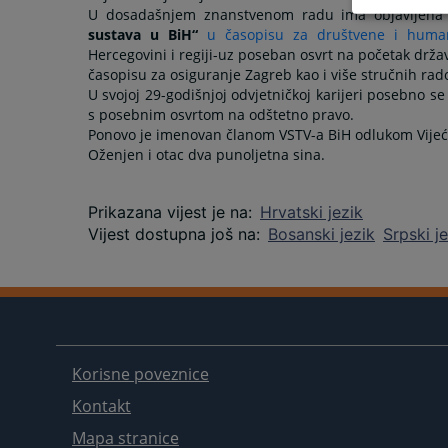
U dosadašnjem znanstvenom radu ima objavljena
sustava u BiH
“
u časopisu za društvene i human
Hercegovini i regiji-uz poseban osvrt na početak drž
časopisu za osiguranje Zagreb kao i više stručnih rad
U svojoj 29-godišnjoj odvjetničkoj karijeri posebno s
s posebnim osvrtom na odštetno pravo.
Ponovo je imenovan članom VSTV-a BiH odlukom Vijeća 
Oženjen i otac dva punoljetna sina.
Prikazana vijest je na
:
Hrvatski jezik
Vijest dostupna još na
:
Bosanski jezik
Srpski j
Korisne poveznice
Kontakt
Mapa stranice