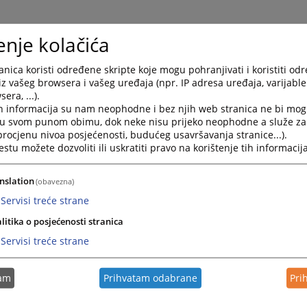
enje kolačića
nica koristi određene skripte koje mogu pohranjivati i koristiti od
iz vašeg browsera i vašeg uređaja (npr. IP adresa uređaja, varijable 
era, ...).
BiH
h informacija su nam neophodne i bez njih web stranica ne bi mog
i u svom punom obimu, dok neke nisu prijeko neophodne a služe z
 procjenu nivoa posjećenosti, budućeg usavršavanja stranice...).
tu možete dozvoliti ili uskratiti pravo na korištenje tih informacija
. godine u Mostaru, gdje završava osnovnu školu i gimnaziju. N
 kao najbolji student svoje generacije te od 03. studenog 1992
k u Zajedničkom odvjetničkom uredu Mirka i Dubravka Grgića 
nslation
(obavezna)
Servisi treće strane
 s odličnim uspjehom.
 angažiran je kao asistent na predmetu Građansko pravo. Od 01
litika o posjećenosti stranica
odvjetničkom uredu Martinović u Mostaru sve do 01. siječnja 2009
Servisi treće strane
tvo -
Milas, Martinović i partneri
sa sjedištem u Ljubuškom. Od 01
artinović i partneri
sa sjedištem u Mostaru.
ktorskog studija, obranio doktorski rad na temu „Značaj i ulog
tam
Prihvatam odabrane
Pri
ini“ dana 05. siječnja 2018. godine i time ispunio sve propisan
anja - doktor pravnih znanosti.