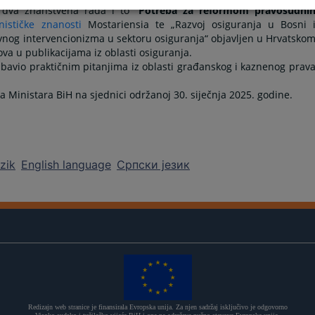
 dva znanstvena rada i to
“
Potreba za reformom pravosudni
ističke znanosti
Mostariensia te „Razvoj osiguranja u Bosni 
avnog intervencionizma u sektoru osiguranja“ objavljen u Hrvatsko
ova u publikacijama iz oblasti osiguranja.
e bavio praktičnim pitanjima iz oblasti građanskog i kaznenog prav
Ministara BiH na sjednici održanoj 30. siječnja 2025. godine.
ezik
English language
Српски језик
Redizajn web stranice je finansirala Evropska unija. Za njen sadržaj isključivo je odgovorno