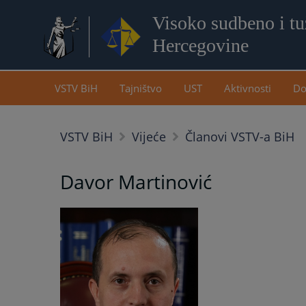
Visoko sudbeno i tuž
Hercegovine
VSTV BiH
Tajništvo
UST
Aktivnosti
Do
VSTV BiH
Vijeće
Članovi VSTV-a BiH
Davor Martinović