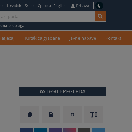
ski
Hrvatski
Srpski
Српски
English
Prijava
dna pretraga
žaj
Natječaji
Kutak za građane
Javne nabave
Kontakt
1650
PREGLEDA