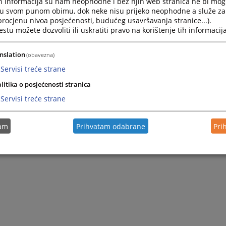
h informacija su nam neophodne i bez njih web stranica ne bi mog
ariji u Sarajevu.
i u svom punom obimu, dok neke nisu prijeko neophodne a služe z
7. prosinca 2015. godine
imenovana je na poziciju tužiteljice Kantonalno
 procjenu nivoa posjećenosti, budućeg usavršavanja stranice...).
tu možete dozvoliti ili uskratiti pravo na korištenje tih informacija
žiteljstva Kantona
Sarajevo, gdje je tokom 2019. i 2020. godine obavljala 
l i korupciju.
nslation
istopada 2020. godine
imenovana je na poziciju tužiteljice Tužiteljstva Bosne 
(obavezna)
Servisi treće strane
e Bojani Jolović izabravši je za članicu Visokog sudbenog i tužiteljskog vijeć
litika o posjećenosti stranica
Servisi treće strane
tam
Prihvatam odabrane
Pri
ezik
English language
Српски језик