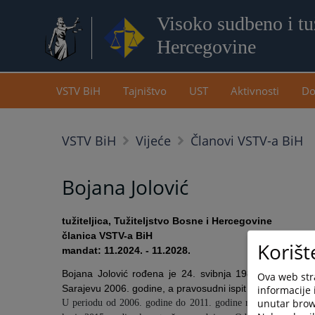
Visoko sudbeno i tuž
Hercegovine
VSTV BiH
Tajništvo
UST
Aktivnosti
Do
VSTV BiH
Vijeće
Članovi VSTV-a BiH
Bojana Jolović
tužiteljica, Tužiteljstvo Bosne i Hercegovine
članica VSTV-a BiH
Korišt
mandat: 11.2024. - 11.2028.
Bojana Jolović rođena je 24. svibnja 1982. godine u 
Ova web stra
Sarajevu 2006. godine, a
pravosudni ispit položila 2009
informacije 
unutar brows
U periodu od 2006. godine do 2011. godine radila je u pravn