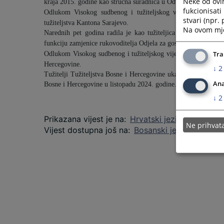
Neke od ovi
kraja 2015.
godine kao stručna suradnica u Odvjetničkoj kancel
fukcionisat
Odlukom Visokog sudbenog i tužiteljskog vijeća BiH od 0
stvari (npr.
tužiteljstva Kantona Sarajevo.
Na ovom mjes
Narednih pet godina radila je kao tužiteljica Kantonalnog tu
funkciju zamjenice
rukovoditelja Odjela za gospodarski krimina
Tra
Odlukom Visokog sudbenog i tužiteljskog vijeća BiH od 23. l
Hercegovine.
↓
2
Tužitelji Tužiteljstva Bosne i Hercegovine ukazali su povjerenj
Ana
Bosne i Hercegovine u listopadu 2024. godine.
↓
2
Prikazana vijest je na
:
Hrvatski jezik
Ne prihva
Vijest dostupna još na
:
Bosanski jezik
Srpski j