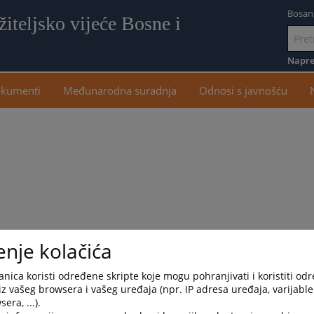
Bosan
iteljsko vijeće Bosne i
Idi
na
Napre
sadr
kumenti
Međunarodna suradnja
Odnosi s javnošću
enje kolačića
Sokocu. Diplomirala je na
Pravnom fakultetu Univerziteta u Istočno
nica koristi određene skripte koje mogu pohranjivati i koristiti od
. godine u Sarajevu.
iz vašeg browsera i vašeg uređaja (npr. IP adresa uređaja, varijable 
era, ...).
oj službi
osiguravajućeg društva, kao pravna zastupnica, a od 2011. godine d