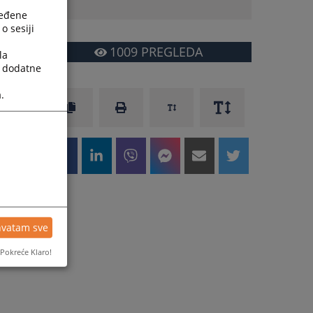
ređene
o sesiji
1009
PREGLEDA
la
a dodatne
.
hvatam sve
Pokreće Klaro!