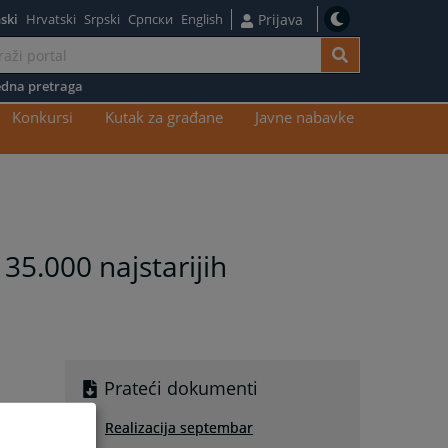
ski
Hrvatski
Srpski
Српски
English
Prijava
dna pretraga
Konkursi
Kutak za građane
Javne nabavke
135.000 najstarijih
Prateći dokumenti
Realizacija septembar