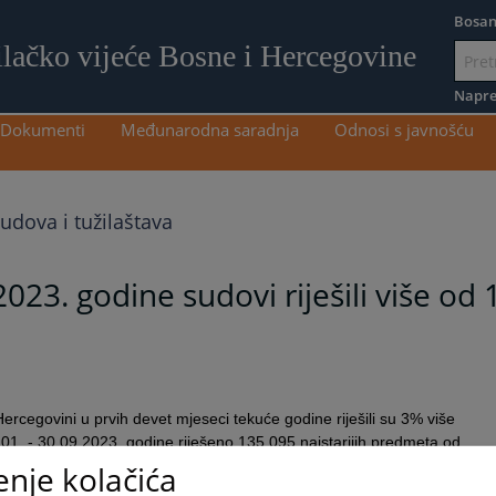
Bosan
ilačko vijeće Bosne i Hercegovine
Idi
na
Napre
sadržaj
Dokumenti
Međunarodna saradnja
Odnosi s javnošću
sudova i tužilaštava
023. godine sudovi riješili više od 
ercegovini u prvih devet mjeseci tekuće godine riješili su 3% više
1. - 30.09.2023. godine riješeno 135.095 najstarijih predmeta od
planova rješavanja predmeta za 2023. godinu, u odnosu na očekivanih
enje kolačića