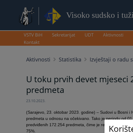
Visoko sudsko i tuž
VSTV BiH
Sekretarijat
UDT
Aktivnosti
Kontakt
Aktivnosti
Statistika
Izvještaji o radu 
U toku prvih devet mjeseci 2
predmeta
23.10.2023.
(Sarajevo, 23. oktobar 2023. godine) – Sudovi u Bosni i H
predmeta u odnosu na očekivano. Tako je periodu od 01.0
predviđenih 172.254 predmeta, čime je realizirano 78% 
Korišt
75%.