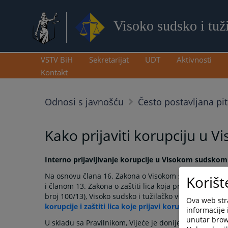
Visoko sudsko i tuž
VSTV BiH
Sekretarijat
UDT
Aktivnosti
Kontakt
Odnosi s javnošću
Često postavljana pi
Kako prijaviti korupciju u 
Interno prijavljivanje korupcije u Visokom sudskom 
Na osnovu člana 16. Zakona o Visokom sudskom i tužil
Korišt
i članom 13. Zakona o zaštiti lica koja prijavljuju kor
broj 100/13), Visoko sudsko i tužilačko vijeće Bosne i 
Ova web stra
korupcije i zaštiti lica koje prijavi korupciju u VSTV 
informacije 
unutar brows
U skladu sa Pravilnikom, Vijeće je donijelo Odluku o 