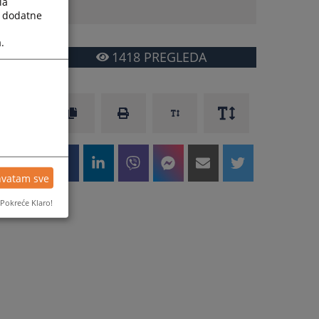
la
a dodatne
.
1418
PREGLEDA
hvatam sve
Pokreće Klaro!