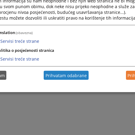
h informacija su nam neophodne i bez njih web stranica ne bi mog
i u svom punom obimu, dok neke nisu prijeko neophodne a služe z
 procjenu nivoa posjećenosti, budućeg usavršavanja stranice...).
 BiH;
tu možete dozvoliti ili uskratiti pravo na korištenje tih informacija
a savjetnica u Uredu disciplinskog tužioca;
a za disciplinske postupke i etiku pravosudnih funkcija.
nslation
(obavezna)
, a prijava se može podnijeti putem pošte, odnosno putem e-maila:
Servisi treće strane
 prijave u sandučić u sjedištu Vijeća na adresi Kraljice Jelene 88,
litika o posjećenosti stranica
ijave za korupciju i nepravilnosti isključivo za VSTV BiH, a ne za
Servisi treće strane
tam
Prihvatam odabrane
Pri
zik
Српски језик