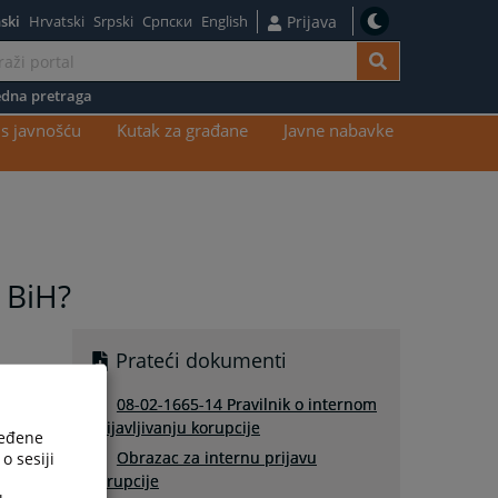
ski
Hrvatski
Srpski
Српски
English
Prijava
dna pretraga
s javnošću
Kutak za građane
Javne nabavke
 BiH?
Prateći dokumenti
08-02-1665-14 Pravilnik o internom
prijavljivanju korupcije
ređene
Obrazac za internu prijavu
o sesiji
korupcije