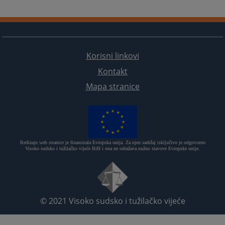
Korisni linkovi
Kontakt
Mapa stranice
Redizajn web stranice je finansirala Evropska unija. Za njen sadržaj isključivo je odgovorno
Visoko sudsko i tužilačko vijeće BiH i ona ne odražava nužno stavove Evropske unije.
© 2021
Visoko sudsko i tužilačko vijeće