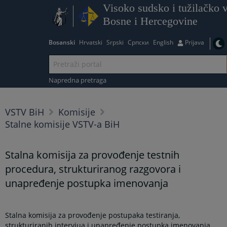
Visoko sudsko i tužilačko v
Bosne i Hercegovine
Bosanski
Hrvatski
Srpski
Српски
English
Prijava
Napredna pretraga
VSTV BiH
Komisije
Stalne komisije VSTV-a BiH
Stalna komisija za provođenje testnih
procedura, strukturiranog razgovora i
unapređenje postupka imenovanja
Stalna komisija za provođenje postupaka testiranja,
strukturiranih intervjua i unapređenje postupka imenovanja