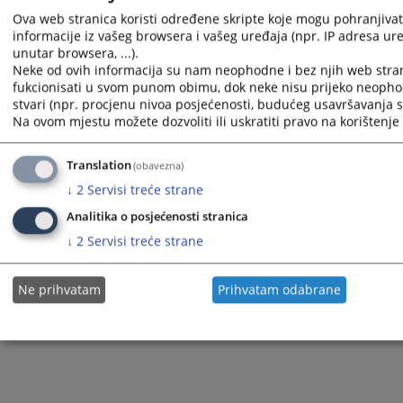
Saša Sarajlić,
Ova web stranica koristi određene skripte koje mogu pohranjivati
Željka Fabić,
informacije iz vašeg browsera i vašeg uređaja (npr. IP adresa uređ
Obren Bužanin.
unutar browsera, ...).
Neke od ovih informacija su nam neophodne i bez njih web stra
Podršku u radu ovoj stalnoj komisiji pruža Odjel za imenovanje
fukcionisati u svom punom obimu, dok neke nisu prijeko neopho
i napredovanje.
stvari (npr. procjenu nivoa posjećenosti, budućeg usavršavanja st
Na ovom mjestu možete dozvoliti ili uskratiti pravo na korištenje 
Prikazana vijest je na
:
Bosanski jezik
Vijest dostupna još na
:
Hrvatski jezik
Srpski jezik
English
Translation
(obavezna)
796
PREGLEDA
↓
2
Servisi treće strane
Analitika o posjećenosti stranica
↓
2
Servisi treće strane
Ne prihvatam
Prihvatam odabrane