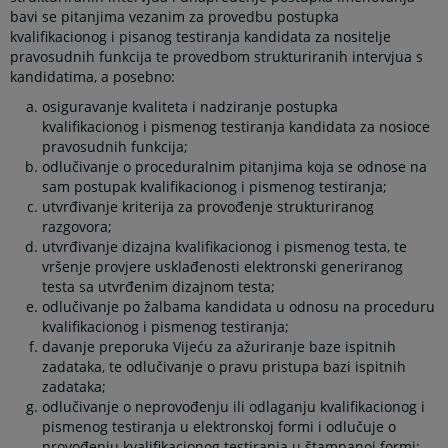
bavi se pitanjima vezanim za provedbu postupka
kvalifikacionog i pisanog testiranja kandidata za nositelje
pravosudnih funkcija te provedbom strukturiranih intervjua s
kandidatima, a posebno:
osiguravanje kvaliteta i nadziranje postupka
kvalifikacionog i pismenog testiranja kandidata za nosioce
pravosudnih funkcija;
odlučivanje o proceduralnim pitanjima koja se odnose na
sam postupak kvalifikacionog i pismenog testiranja;
utvrđivanje kriterija za provođenje strukturiranog
razgovora;
utvrđivanje dizajna kvalifikacionog i pismenog testa, te
vršenje provjere usklađenosti elektronski generiranog
testa sa utvrđenim dizajnom testa;
odlučivanje po žalbama kandidata u odnosu na proceduru
kvalifikacionog i pismenog testiranja;
davanje preporuka Vijeću za ažuriranje baze ispitnih
zadataka, te odlučivanje o pravu pristupa bazi ispitnih
zadataka;
odlučivanje o neprovođenju ili odlaganju kvalifikacionog i
pismenog testiranja u elektronskoj formi i odlučuje o
provođenju kvalifikacionog testiranja u štampanoj formi;