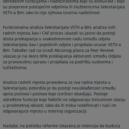
određenim funkcijama i nadležnostima koje su evoluirale i koje
su povjerene postojećim odjelima ili službenicima Sekretarijata
VSTV-a BiH, iako to nije njihova izvorna nadležnost.
Funkcionalna analiza Sekretarijata VSTV-a BiH, analiza svih
radnih mjesta, kao i CAF proces ukazali su jasno da postoji
dosta preklapanja u svakodnevnom radu između odjela
Sekretarijata, kao i pojedinih odjela i projekata unutar VSTV-a
BiH. Također rad na izradi Akcionog plana za Peer Review
ukazao je na skoro 90% preklapanja aktivnosti između Odjela
za pravosudnu upravu i projekata za podršku sudovima i
tužilaštvima.
Analiza radnih mjesta provedena za sva radna mjesta u
Sekretarijatu potvrdila je da postoji neusklađenost između
opisa poslova i poslova koje izvršioci obavljaju. Postoje
određene funkcije koje faktički ne odgovaraju trenutnom stanju
u predmetnoj oblasti, tako da ih treba redefinirati i naći im
odgovarajuće mjesto u internoj organizaciji.
Nadalje, na početku reforme iskazana je intencija da buduća