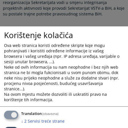
reorganizacija Sekretarijata vodi u smjeru integrisanja
projektnih aktivnosti koje provodi Sekretarijat VSTV-a BiH, a koje
su postale trajne potrebe pravosudnog sistema BiH.
Važno je napomenuti da usvajanjem nove sistematizacije neće
Korištenje kolačića
po automatizmu doći do povećanja broja zaposlenih. Za
povećanje broja zaposlenih potreban je niz preduslova koji se
Ova web stranica koristi određene skripte koje mogu
prvenstveno odnose na povećanje državnog budžeta
pohranjivati i koristiti određene informacije iz vašeg
namijenjenog za plate i naknade zaposlenih.
browsera i vašeg uređaja (npr. IP adresa uređaja, varijable o
sesiji unutar browsera, ...).
Pored funkcionalnog razmještanja postojećih nadležnosti,
Neke od ovih informacija su nam neophodne i bez njih web
pridodane su nadležnosti proistekle iz Peer Review i ostalih
stranica ne bi mogla fukcionisati u svom punom obimu, dok
reformskih procesa pravosuđa. Preporuke Venecijanske
neke nisu prijeko neophodne a služe za dodatne stvari (npr.
komisije i Evropske unije o razdvajanju sudskog i tužilačkog
procjenu nivoa posjećenosti, budućeg usavršavanja
stranice...).
vijeća zahtijevalo je slično promišljajne i bilo je potrebno isto
Na ovom mjestu možete dozvoliti ili uskratiti pravo na
reflektovati na budućoj unutrašnjoj strukturi Sekretarijata.
korištenje tih informacija.
Ključne novine u ovom Pravilniku su tri nova odjela: Odjel za
Translation
(obavezna)
integritet nosilaca pravosudne funkcije, Odjel za unapređenje
efikasnosti i kvaliteta u radu sudova, i Odjel za unapređenje
↓
2
Servisi treće strane
efikasnosti i kvaliteta u radu tužilaštava. Određeni odjeli su