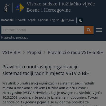
Visoko sudsko i tužilačko vijeće
Bosne i Hercegovine
Bosanski
Hrvatski
Srpski
Српски
English
Prijava
Napredna pretraga
VSTV BiH
Propisi
Pravilnici o radu VSTV-a BiH
Pravilnik o unutrašnjoj organizaciji i
sistematizaciji radnih mjesta VSTV-a BiH
Pravilnik o unutrašnjoj organizaciji i sistematizaciji radnih
mjesta u Visokom sudskom i tužilačkom vijeću Bosne i
Hercegovine (VSTV BiH/Vijeće), koji je usvojen na sjednici Vijeća
10.3.2008. godine, više puta je izmijenjen i dopunjen. Tokom
perioda od 12 godina pojavila se evidentna potreba za