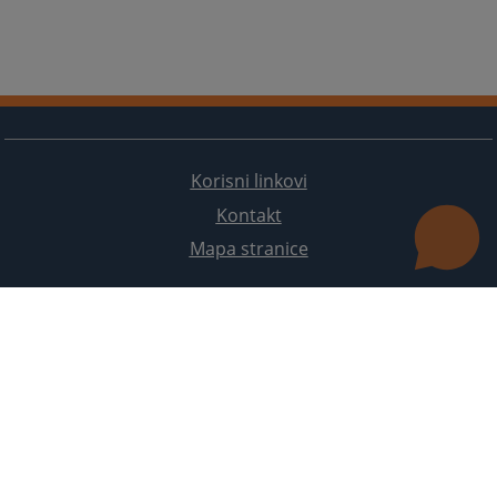
Korisni linkovi
Kontakt
Mapa stranice
Redizajn web stranice je finansirala Evropska unija. Za njen sadržaj isključivo je odgovorno
Visoko sudsko i tužilačko vijeće BiH i ona ne odražava nužno stavove Evropske unije.