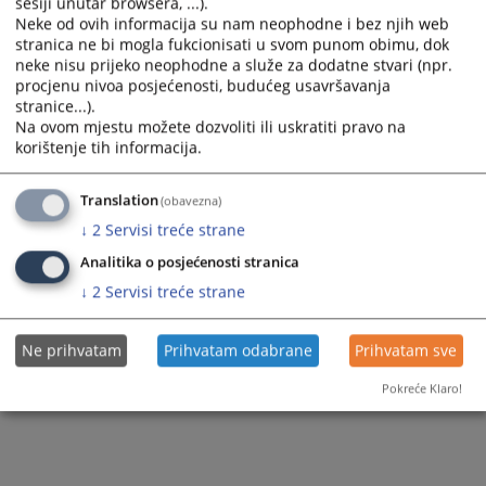
sesiji unutar browsera, ...).
Neke od ovih informacija su nam neophodne i bez njih web
stranica ne bi mogla fukcionisati u svom punom obimu, dok
neke nisu prijeko neophodne a služe za dodatne stvari (npr.
procjenu nivoa posjećenosti, budućeg usavršavanja
stranice...).
Na ovom mjestu možete dozvoliti ili uskratiti pravo na
korištenje tih informacija.
Translation
(obavezna)
↓
2
Servisi treće strane
Analitika o posjećenosti stranica
↓
2
Servisi treće strane
Ne prihvatam
Prihvatam odabrane
Prihvatam sve
Pokreće Klaro!