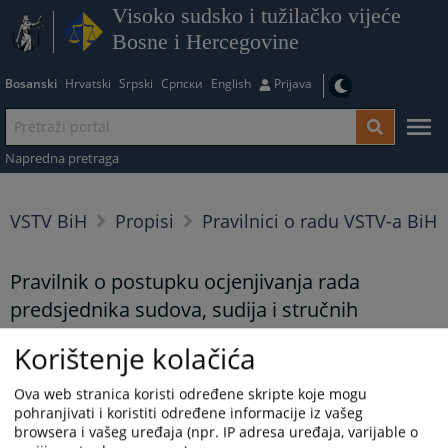
Visoko sudsko i tužilačko vijeće
Bosne i Hercegovine
Bosanski
Hrvatski
Srpski
Српски
English
Prijava
Napredna pretraga
VSTV BiH
Propisi
Pravilnici o radu VSTV-a BiH
Pravilnik o postupku ocjenjivanja rada
predsjednika sudova, sudija i stručnih
saradnika
Korištenje kolačića
Prikazana vijest je na
:
Bosanski jezik
Ova web stranica koristi određene skripte koje mogu
pohranjivati i koristiti određene informacije iz vašeg
1582
PREGLEDA
browsera i vašeg uređaja (npr. IP adresa uređaja, varijable o