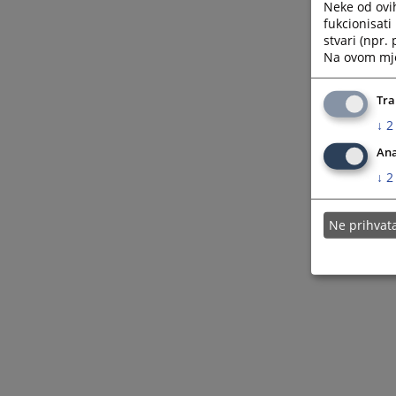
Neke od ovi
fukcionisat
stvari (npr.
Na ovom mjes
Tra
↓
2
Ana
↓
2
Ne prihva