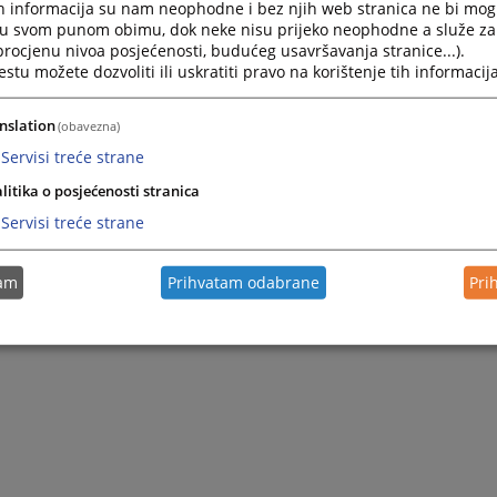
h informacija su nam neophodne i bez njih web stranica ne bi mog
i u svom punom obimu, dok neke nisu prijeko neophodne a služe z
 procjenu nivoa posjećenosti, budućeg usavršavanja stranice...).
tu možete dozvoliti ili uskratiti pravo na korištenje tih informacija
nslation
(obavezna)
Servisi treće strane
litika o posjećenosti stranica
Servisi treće strane
tam
Prihvatam odabrane
Pri