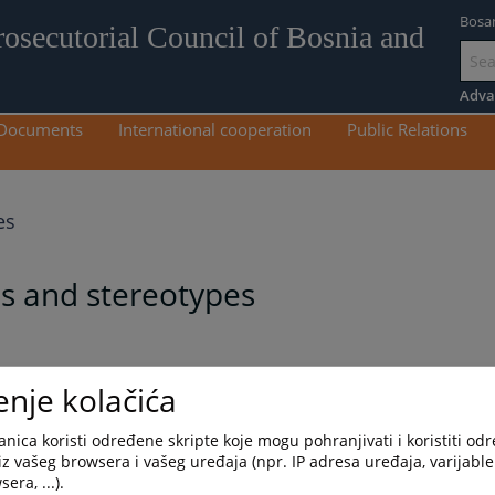
Bosa
rosecutorial Council of Bosnia and
Go
to
Adva
mai
Documents
International cooperation
Public Relations
con
es
es and stereotypes
enje kolačića
zik
Српски језик
nica koristi određene skripte koje mogu pohranjivati i koristiti od
iz vašeg browsera i vašeg uređaja (npr. IP adresa uređaja, varijable 
era, ...).