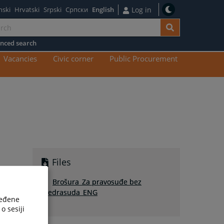
nski
Hrvatski
Srpski
Српски
English
Log in
nced search
n
Vacancies
Civic corner
Public Procurement
tent
Files
Brošura_Za pravosuđe bez
predrasuda_ENG
ređene
o sesiji