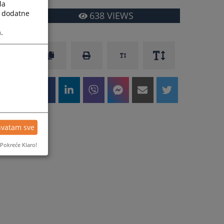
la
a dodatne
638
VIEWS
.
hvatam sve
Pokreće Klaro!