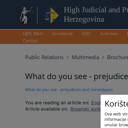
High Judicial and P
Herzegovina
HJPC B&H
Secretariat
ODC
Activities
Contact
Public Relations
Multimedia
Brochur
What do you see - prejudic
What do you see - prejudices and stereotypes
Korišt
You are reading an article on
:
English language
Article available on
:
Bosanski jezik
Hrvatski je
Ova web stra
informacije 
unutar brows