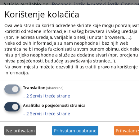
Article available on
:
Bosanski jezik
Hrvatski jezik
Српски
Korištenje kolačića
Files
Ova web stranica koristi određene skripte koje mogu pohranjivati
Strengthening the Judiciary of BiH - Informatisation and
koristiti određene informacije iz vašeg browsera i vašeg uređaja
Innovations for a More Efficient Judiciary
(npr. IP adresa uređaja, varijable o sesiji unutar browsera, ...).
Neke od ovih informacija su nam neophodne i bez njih web
stranica ne bi mogla fukcionisati u svom punom obimu, dok nek
nisu prijeko neophodne a služe za dodatne stvari (npr. procjenu
3196
VIEWS
nivoa posjećenosti, budućeg usavršavanja stranice...).
Na ovom mjestu možete dozvoliti ili uskratiti pravo na korištenje 
informacija.
Translation
(obavezna)
↓
2
Servisi treće strane
Analitika o posjećenosti stranica
↓
2
Servisi treće strane
Ne prihvatam
Prihvatam odabrane
Prihvatam 