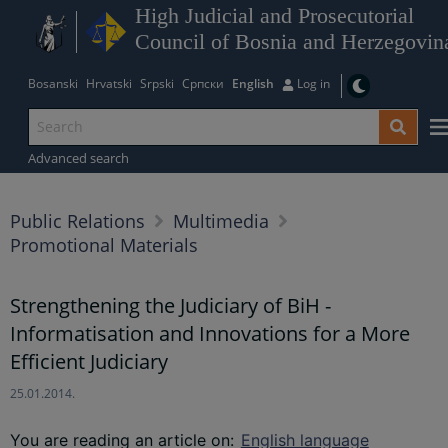
High Judicial and Prosecutorial
Council of Bosnia and Herzegovin
Bosanski
Hrvatski
Srpski
Српски
English
Log in
Advanced search
Public Relations
Multimedia
Promotional Materials
Strengthening the Judiciary of BiH -
Informatisation and Innovations for a More
Efficient Judiciary
25.01.2014.
You are reading an article on
:
English language