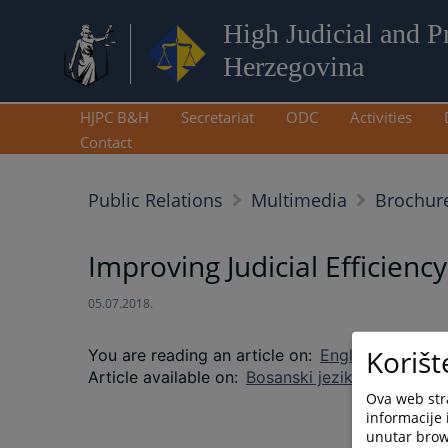
High Judicial and P
Herzegovina
HJPC B&H
Secretariat
ODC
Activities
Contact
Public Relations
Multimedia
Brochur
Improving Judicial Efficiency 
05.07.2018.
Korišt
You are reading an article on
:
English language
Article available on
:
Bosanski jezik
Hrvatski je
Ova web stra
informacije 
unutar brows