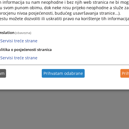
h informacija su nam neophodne i bez njih web stranica ne bi mog
i u svom punom obimu, dok neke nisu prijeko neophodne a služe z
 procjenu nivoa posjećenosti, budućeg usavršavanja stranice...).
tu možete dozvoliti ili uskratiti pravo na korištenje tih informacija
nslation
(obavezna)
Servisi treće strane
litika o posjećenosti stranica
Servisi treće strane
tam
Prihvatam odabrane
Pri