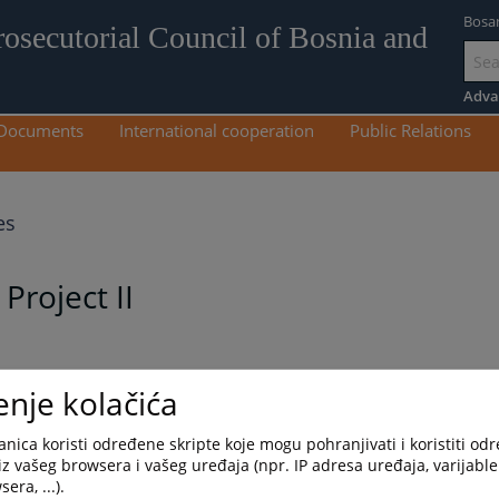
Bosa
rosecutorial Council of Bosnia and
Go
to
Adva
mai
Documents
International cooperation
Public Relations
con
es
Project II
enje kolačića
zik
Српски језик
nica koristi određene skripte koje mogu pohranjivati i koristiti od
iz vašeg browsera i vašeg uređaja (npr. IP adresa uređaja, varijable 
era, ...).