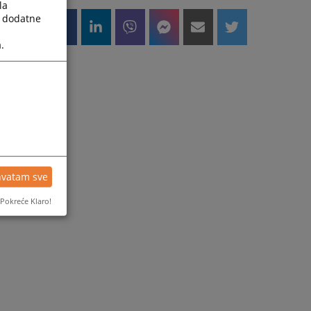
la
a dodatne
.
hvatam sve
Pokreće Klaro!