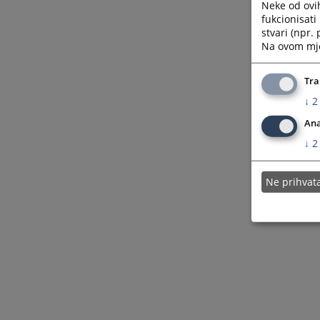
Neke od ovi
fukcionisat
stvari (npr.
Na ovom mjes
Tra
↓
2
Ana
↓
2
Ne prihva