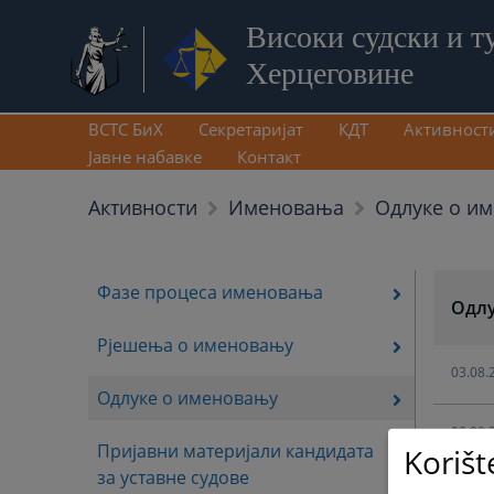
Високи судски и т
Херцеговине
ВСТС БиХ
Секретаријат
КДТ
Активност
Јавне набавке
Контакт
Одлуке о и
Активности
Именовања
Фазе процеса именовања
Одлу
Рјешења о именовању
03.08.
Одлуке о именовању
09.09.
Пријавни материјали кандидата
Korišt
за уставне судове
09.09.