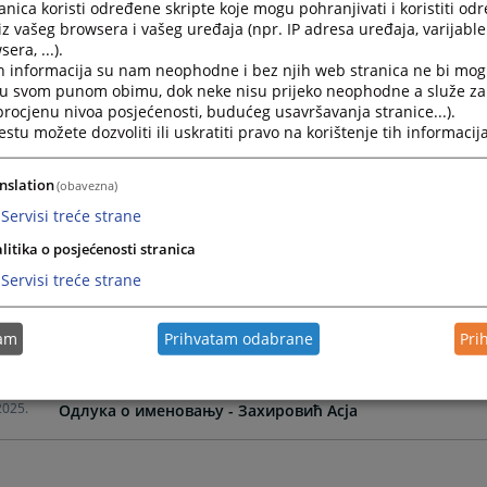
nica koristi određene skripte koje mogu pohranjivati i koristiti od
iz vašeg browsera i vašeg uređaja (npr. IP adresa uređaja, varijable 
era, ...).
2025.
Одлука о именовању - Алма Фишић
h informacija su nam neophodne i bez njih web stranica ne bi mog
i u svom punom obimu, dok neke nisu prijeko neophodne a služe z
 procjenu nivoa posjećenosti, budućeg usavršavanja stranice...).
2025.
Одлука о именовању - Софтић Аида
tu možete dozvoliti ili uskratiti pravo na korištenje tih informacija
2025.
Одлука о именовању - Ивана Павић
nslation
(obavezna)
Servisi treće strane
2025.
Одлука о именовању - Жигић Индира
litika o posjećenosti stranica
Servisi treće strane
2025.
Одлука о именовању - Бубић Куралић Џенана
tam
Prihvatam odabrane
Pri
2025.
Одлука о именовању - Ален Мехић
2025.
Одлука о именовању - Захировић Асја