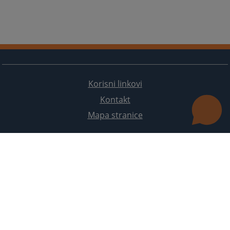
Korisni linkovi
Kontakt
Mapa stranice
Redizajn web stranice je finansirala Evropska unija. Za njen sadržaj isključivo je odgovorno
Visoko sudsko i tužilačko vijeće BiH i ona ne odražava nužno stavove Evropske unije.