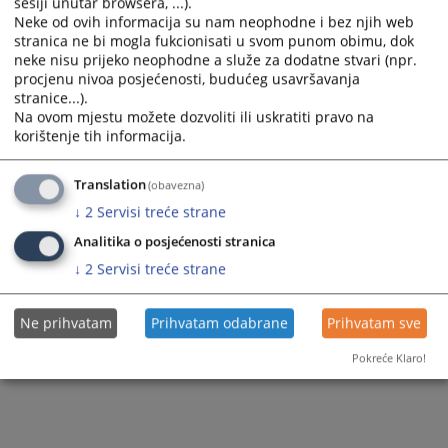
sesiji unutar browsera, ...).
Neke od ovih informacija su nam neophodne i bez njih web
stranica ne bi mogla fukcionisati u svom punom obimu, dok
neke nisu prijeko neophodne a služe za dodatne stvari (npr.
procjenu nivoa posjećenosti, budućeg usavršavanja
stranice...).
Na ovom mjestu možete dozvoliti ili uskratiti pravo na
korištenje tih informacija.
Translation
(obavezna)
↓
2
Servisi treće strane
Analitika o posjećenosti stranica
↓
2
Servisi treće strane
Ne prihvatam
Prihvatam odabrane
Prihvatam sve
Pokreće Klaro!