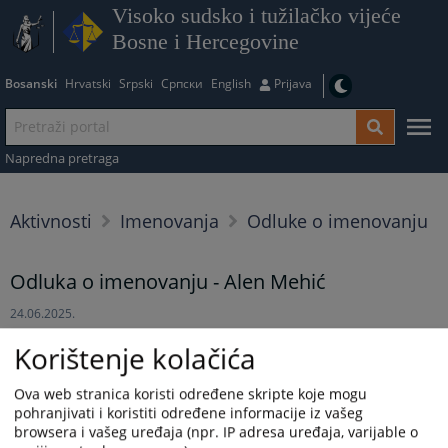
Visoko sudsko i tužilačko vijeće
Bosne i Hercegovine
Bosanski
Hrvatski
Srpski
Српски
English
Prijava
Napredna pretraga
Aktivnosti
Imenovanja
Odluke o imenovanju
Odluka o imenovanju - Alen Mehić
24.06.2025.
Korištenje kolačića
Odluka o imenovanju - Alen Mehić
Prikazana vijest je na
:
Bosanski jezik
Ova web stranica koristi određene skripte koje mogu
pohranjivati i koristiti određene informacije iz vašeg
359
PREGLEDA
browsera i vašeg uređaja (npr. IP adresa uređaja, varijable o