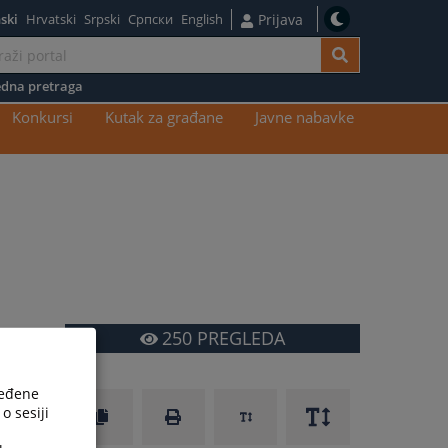
ski
Hrvatski
Srpski
Српски
English
Prijava
dna pretraga
Konkursi
Kutak za građane
Javne nabavke
250
PREGLEDA
ređene
o sesiji