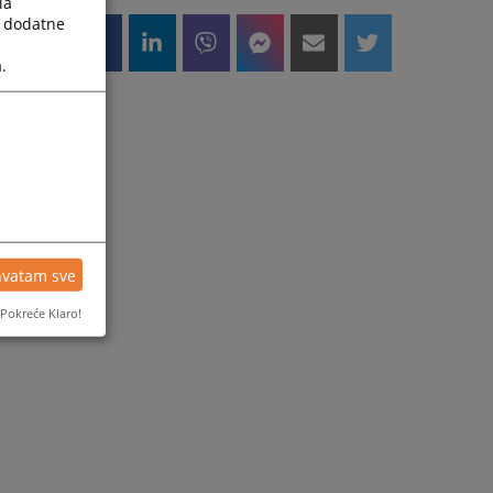
la
a dodatne
.
hvatam sve
Pokreće Klaro!