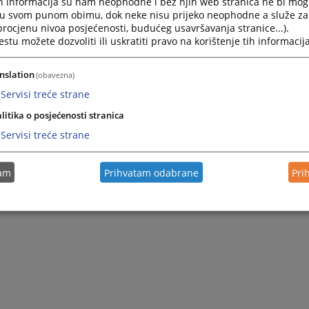
h informacija su nam neophodne i bez njih web stranica ne bi mog
i u svom punom obimu, dok neke nisu prijeko neophodne a služe z
 procjenu nivoa posjećenosti, budućeg usavršavanja stranice...).
tu možete dozvoliti ili uskratiti pravo na korištenje tih informacija
nslation
(obavezna)
Servisi treće strane
litika o posjećenosti stranica
Servisi treće strane
tam
Prihvatam odabrane
Pri