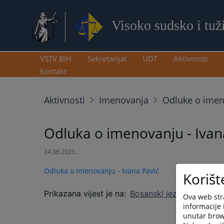
Visoko sudsko i tuž
VSTV BiH
Sekretarijat
UDT
Aktivnosti
Kontakt
Aktivnosti
Imenovanja
Odluke o ime
Odluka o imenovanju - Ivan
24.06.2025.
Odluka o imenovanju - Ivana Pavić
Korišt
Prikazana vijest je na
:
Bosanski jezik
Ova web stra
informacije 
unutar brows