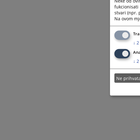
Neke od ovi
fukcionisat
stvari (npr.
Na ovom mjes
Tra
↓
2
Ana
↓
2
Ne prihva