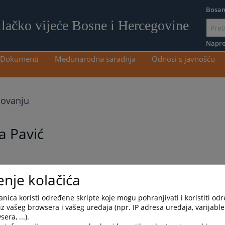
Bosan
ilačko vijeće Bosne i Hercegovine
Idi
na
Napre
sadržaj
Dokumenti
Međunarodna saradnja
Odnosi s javnošću
novanju
a Pavić
enje kolačića
nica koristi određene skripte koje mogu pohranjivati i koristiti od
iz vašeg browsera i vašeg uređaja (npr. IP adresa uređaja, varijable 
era, ...).