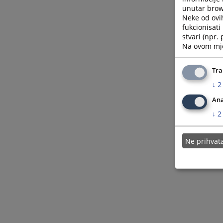
unutar brows
Neke od ovi
fukcionisat
stvari (npr.
Na ovom mjes
Tra
↓
2
Ana
↓
2
Ne prihva