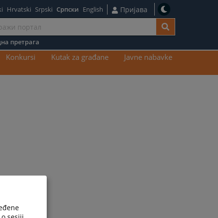
i
Hrvatski
Srpski
Српски
English
Пријава
на претрага
ај
Konkursi
Kutak za građane
Javne nabavke
ređene
o sesiji