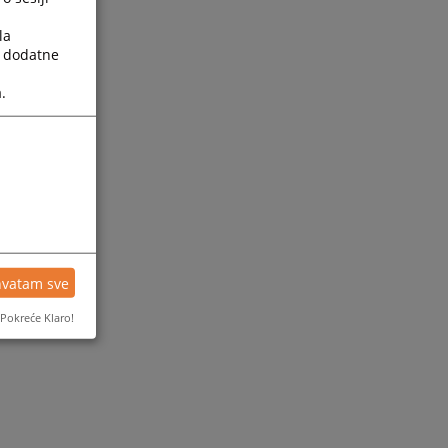
la
a dodatne
.
hvatam sve
Pokreće Klaro!