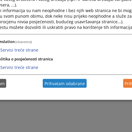
era, ...).
h informacija su nam neophodne i bez njih web stranica ne bi mog
i u svom punom obimu, dok neke nisu prijeko neophodne a služe z
 procjenu nivoa posjećenosti, budućeg usavršavanja stranice...).
tu možete dozvoliti ili uskratiti pravo na korištenje tih informacija
nslation
(obavezna)
Servisi treće strane
litika o posjećenosti stranica
Servisi treće strane
tam
Prihvatam odabrane
Pri