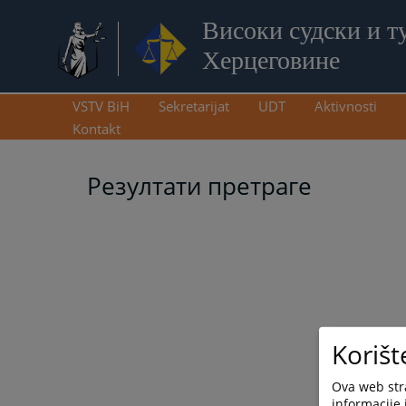
Високи судски и т
Херцеговине
VSTV BiH
Sekretarijat
UDT
Aktivnosti
Kontakt
Резултати претраге
Korišt
Ova web stra
informacije 