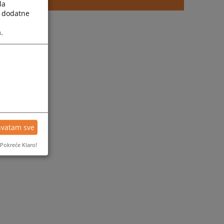
la
a dodatne
.
hvatam sve
Pokreće Klaro!