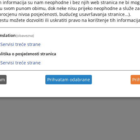
нивоу институција БиХ
h informacija su nam neophodne i bez njih web stranica ne bi mog
i u svom punom obimu, dok neke nisu prijeko neophodne a služe z
тужиоца
 procjenu nivoa posjećenosti, budućeg usavršavanja stranice...).
иступ информацијама
tu možete dozvoliti ili uskratiti pravo na korištenje tih informacija
nslation
(obavezna)
Servisi treće strane
litika o posjećenosti stranica
Servisi treće strane
tam
Prihvatam odabrane
Pri