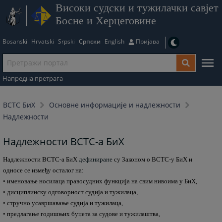
Високи судски и тужилачки савјет
Босне и Херцеговине
Bosanski
Hrvatski
Srpski
Српски
English
Пријава
Напредна претрага
ВСТС БиХ
Основне информације и надлежности
Надлежности
Надлежности ВСТС-а БиХ
Надлежности ВСТС-а БиХ
дефиниране
су Законом о ВСТС-у БиХ и
односе се између осталог на:
• именовање носилаца правосудних функција на свим нивоима у БиХ,
• дисциплинску одговорност судија и тужилаца,
• стручно усавршавање судија и тужилаца,
• предлагање годишњих буџета за судове и тужилаштва,