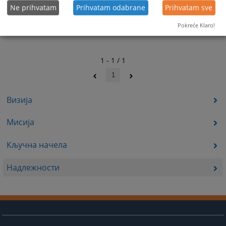
Ne prihvatam
Prihvatam odabrane
Prihvatam sve
Pokreće Klaro!
1 - 1 / 1
1
Визија
Мисија
Кључна начела
Надлежности