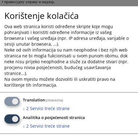
• правосудну управу и надзор,
• координацију и надзор над кориштењем информацијске технологије у
Korištenje kolačića
судовима и тужилаштвима,
• давање мишљења о нацртима закона, прописа и важним питањима која
Ova web stranica koristi određene skripte koje mogu
могу утицати на правосуђе, и
pohranjivati i koristiti određene informacije iz vašeg
• покретање поступка усвајања закона и других прописа у областима
browsera i vašeg uređaja (npr. IP adresa uređaja, varijable o
значајним за правосуђе.
sesiji unutar browsera, ...).
Neke od ovih informacija su nam neophodne i bez njih web
403
ПРЕГЛЕДА
stranica ne bi mogla fukcionisati u svom punom obimu, dok
neke nisu prijeko neophodne a služe za dodatne stvari (npr.
procjenu nivoa posjećenosti, budućeg usavršavanja
stranice...).
Na ovom mjestu možete dozvoliti ili uskratiti pravo na
korištenje tih informacija.
Translation
(obavezna)
↓
2
Servisi treće strane
Analitika o posjećenosti stranica
↓
2
Servisi treće strane