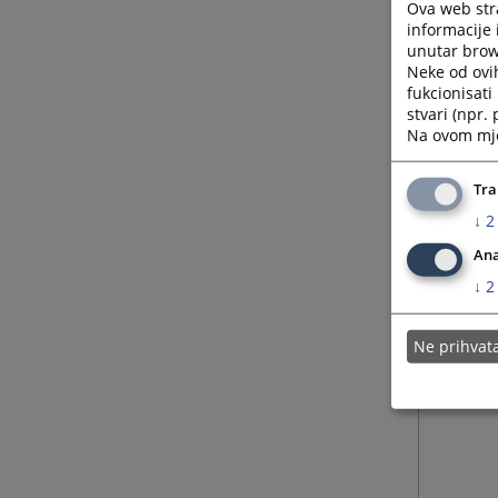
Ova web stra
informacije 
unutar brows
Neke od ovi
fukcionisat
stvari (npr.
Na ovom mjes
Tra
↓
2
Ana
↓
2
Ne prihva