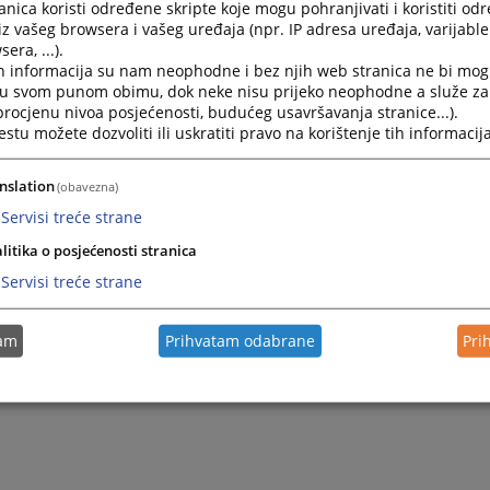
nica koristi određene skripte koje mogu pohranjivati i koristiti od
iz vašeg browsera i vašeg uređaja (npr. IP adresa uređaja, varijable 
era, ...).
h informacija su nam neophodne i bez njih web stranica ne bi mog
i u svom punom obimu, dok neke nisu prijeko neophodne a služe z
 procjenu nivoa posjećenosti, budućeg usavršavanja stranice...).
tu možete dozvoliti ili uskratiti pravo na korištenje tih informacija
nslation
(obavezna)
Servisi treće strane
litika o posjećenosti stranica
Servisi treće strane
tam
Prihvatam odabrane
Pri