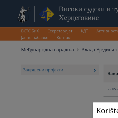
Високи судски и т
Херцеговине
ВСТС БиХ
Секретаријат
КДТ
Активност
Јавне набавке
Контакт
Међународна сарадња
Влада Уједиње
Завршени пројекти
Завр
22.05.
Korišt