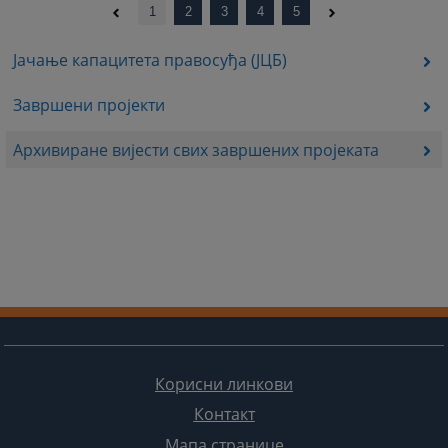
1
2
3
4
5
Јачање капацитета правосуђа (ЈЦБ)
Завршени пројекти
Архивиране вијести свих завршених пројеката
Корисни линкови
Контакт
Мапа странице