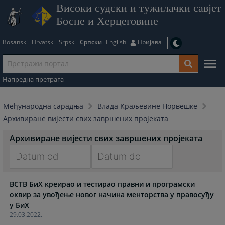
Високи судски и тужилачки савјет
Босне и Херцеговине
Bosanski
Hrvatski
Srpski
Српски
English
Пријава
Напредна претрага
Међународна сарадња
Влада Краљевине Норвешке
Архивиране вијести свих завршених пројеката
Архивиране вијести свих завршених пројеката
Navigate
Navigate
ВСТВ БиХ креирао и тестирао правни и програмски
forward
forward
оквир за увођење новог начина менторства у правосуђу
to
to
у БиХ
interact
interact
29.03.2022.
with
with