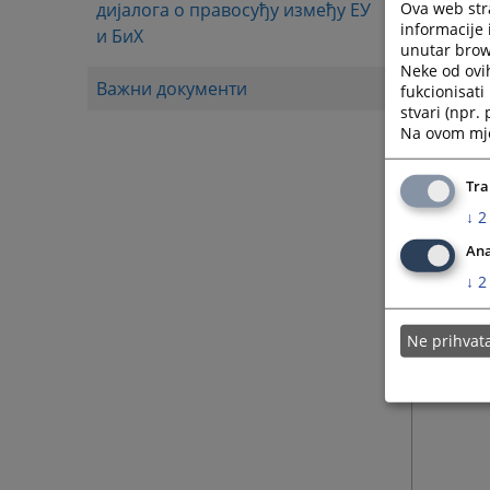
Ova web stra
дијалога о правосуђу између ЕУ
informacije 
и БиХ
unutar brows
Neke od ovi
Важни документи
fukcionisat
stvari (npr.
Na ovom mjes
Tra
↓
2
Ana
↓
2
Ne prihva