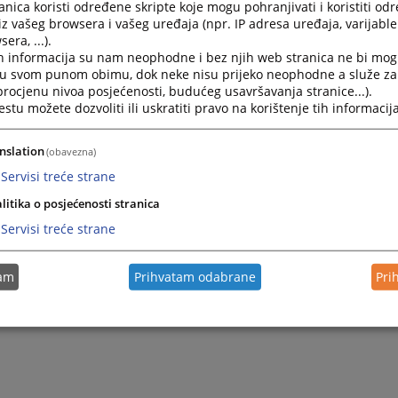
nica koristi određene skripte koje mogu pohranjivati i koristiti od
Споразум о стабилизацији и придруживању
iz vašeg browsera i vašeg uređaja (npr. IP adresa uređaja, varijable 
era, ...).
h informacija su nam neophodne i bez njih web stranica ne bi mog
i u svom punom obimu, dok neke nisu prijeko neophodne a služe z
 procjenu nivoa posjećenosti, budućeg usavršavanja stranice...).
tu možete dozvoliti ili uskratiti pravo na korištenje tih informacija
nslation
(obavezna)
Servisi treće strane
litika o posjećenosti stranica
Servisi treće strane
tam
Prihvatam odabrane
Pri