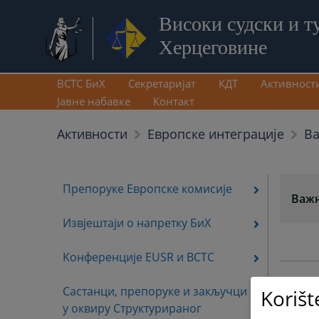
Високи судски и т
Херцеговине
ВСТС БиХ
Секретаријат
КДТ
Активност
Јавне набавке
Контакт
Ва
Активности
Европске интеграције
Препоруке Европске комисије
Важ
Извјештаји о напретку БиХ
Kонференције EUSR и ВСТС
Састанци, препоруке и закључци
Korišt
у оквиру Cтруктурираног