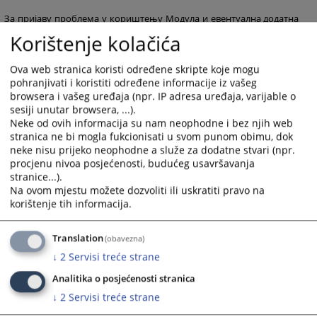
За пријаву проблема у кориштењу Модула и евентуална додатна
питања молимо Вас да се обратите путем е-
Korištenje kolačića
маила
vstv.imenovanja@pravosudje.ba
.
Ova web stranica koristi određene skripte koje mogu
Нови систем слања и запримања пријава ће олакшати и убрзати
pohranjivati i koristiti određene informacije iz vašeg
browsera i vašeg uređaja (npr. IP adresa uređaja, varijable o
процес пријављивања на отворене позиције јер кандидатима
sesiji unutar browsera, ...).
олакшава попуњавање и слање пријава, а запосленим у ВСТС-у
Neke od ovih informacija su nam neophodne i bez njih web
БиХ скраћује вријеме потребно за њихову обраду и смањује
stranica ne bi mogla fukcionisati u svom punom obimu, dok
могућност људске грешке.
neke nisu prijeko neophodne a služe za dodatne stvari (npr.
procjenu nivoa posjećenosti, budućeg usavršavanja
линку
Често постављана питања можете пронаћи на
.
stranice...).
Na ovom mjestu možete dozvoliti ili uskratiti pravo na
korištenje tih informacija.
Кандидатима ће бити доступне све ранг листе за позиције на које
су били пријављени.
Translation
(obavezna)
Модул и видео материјал су припремљени уз финансијску подршку
↓
2
Servisi treće strane
Европске уније.
Analitika o posjećenosti stranica
500
ПРЕГЛЕДА
↓
2
Servisi treće strane