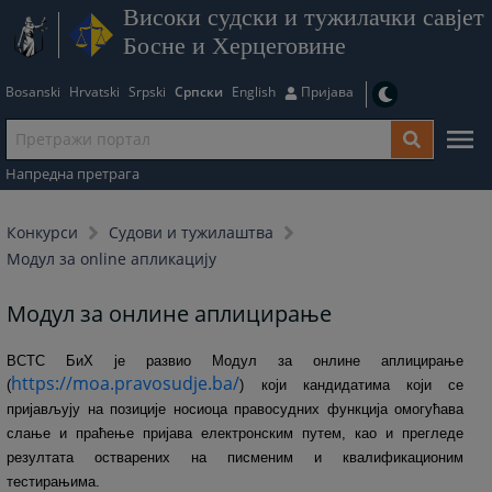
Високи судски и тужилачки савјет
Босне и Херцеговине
Bosanski
Hrvatski
Srpski
Српски
English
Пријава
Напредна претрага
Конкурси
Судови и тужилаштва
Модул за online апликацију
Модул за онлине аплицирање
ВСТС БиХ је развио Модул за онлине аплицирање
https://moa.pravosudje.ba/
(
) који кандидатима који се
пријављују на позиције носиоца правосудних функција омогућава
слање и праћење пријава електронским путем, као и прегледе
резултата остварених на писменим и квалификационим
тестирањима.