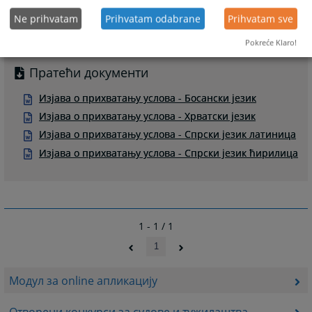
Ne prihvatam
Prihvatam odabrane
Prihvatam sve
Pokreće Klaro!
Пратећи документи
Изјава о прихватању услова - Босански језик
Изјава о прихватању услова - Хрватски језик
Изјава о прихватању услова - Спрски језик латиница
Изјава о прихватању услова - Спрски језик ћирилица
1 - 1 / 1
1
Модул за online апликацију
Отворени конкурси за судове и тужилаштва