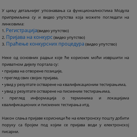
У циљу детаљнијег упознавања са функционалностима Модула
припремљена су и видео упутства која можете погледати на
линковима:
Регистрација
1.
(видео упутство)
Пријава на конкурс
2.
(видео упутство)
Праћење конкурсних процедура
3.
(видео упутство)
Неке од основних радњи које ће корисник моћи извршити на
приватном дијелу портала су:
• пријава на отворене позиције,
• преглед свих својих пријава,
• увид у резултате остварене на квалификационим тестирањима,
• увид у резултате остварене на писменим тестирањима,
• преглед информација о терминима и локацијама
квалификационих и писмених тестирања итд.
Након слања пријаве корисници ће на електронску пошту добити
поруку са бројем под којим се пријава води у електронској
писарни.