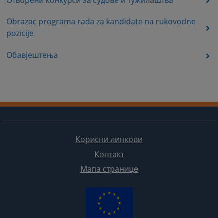
Obrazac programa rada za kandidate na rukovodne
pozicije
Обавјештења
Корисни линкови
Контакт
Мапа странице