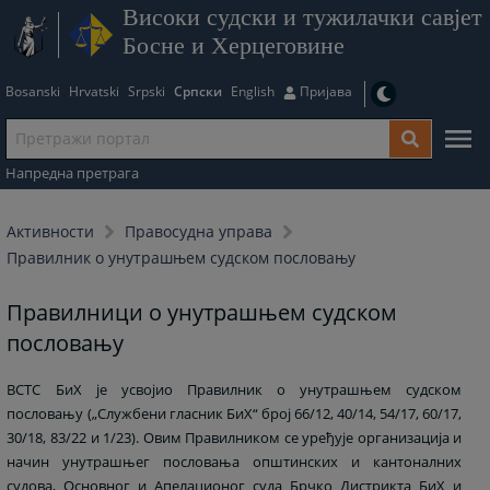
Високи судски и тужилачки савјет
Босне и Херцеговине
Bosanski
Hrvatski
Srpski
Српски
English
Пријава
Напредна претрага
Активности
Правосудна управа
Правилник о унутрашњем судском пословању
Правилници о унутрашњем судском
пословању
ВСТС БиХ је усвојио Правилник о унутрашњем судском
пословању („Службени гласник БиХ“ број 66/12, 40/14, 54/17, 60/17,
30/18, 83/22 и 1/23). Овим Правилником се уређује организација и
начин унутрашњег пословања општинских и кантоналних
судова, Основног и Апелационог суда Брчко Дистрикта БиХ и