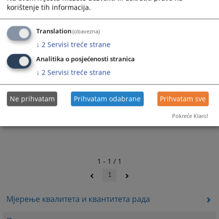
korištenje tih informacija.
Translation
(obavezna)
↓
2
Servisi treće strane
Analitika o posjećenosti stranica
↓
2
Servisi treće strane
Ne prihvatam
Prihvatam odabrane
Prihvatam sve
Pokreće Klaro!
1 - 1 / 1
1
Мјерење квалитета и квантитета рада