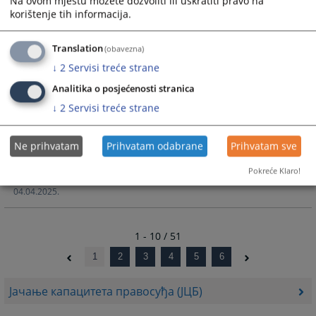
Na ovom mjestu možete dozvoliti ili uskratiti pravo na
11.07.2025.
korištenje tih informacija.
Наставак активности на унапређењу квалитета и
Translation
(obavezna)
ефикасности казнених поступака
↓
2
Servisi treće strane
13.06.2025.
Analitika o posjećenosti stranica
Европска мрежа судских вијећа снажно подржава
↓
2
Servisi treće strane
правосуђе Босне и Херцеговине
19.05.2025.
Ne prihvatam
Prihvatam odabrane
Prihvatam sve
Састанак судских вијећа Европе одржан у БиХ чиме је
Pokreće Klaro!
постао први састанак такве врсте изван границе ЕУ
04.04.2025.
1 - 10 / 51
1
2
3
4
5
6
Јачање капацитета правосуђа (ЈЦБ)