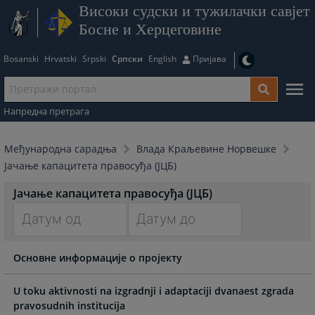
Високи судски и тужилачки савјет
Босне и Херцеговине
Bosanski
Hrvatski
Srpski
Српски
English
Пријава
Напредна претрага
Међународна сарадња
Влада Краљевине Норвешке
Јачање капацитета правосуђа (ЈЦБ)
Јачање капацитета правосуђа (ЈЦБ)
Navigate
Navigate
Основне информације о пројекту
forward
forward
to
to
interact
interact
U toku aktivnosti na izgradnji i adaptaciji dvanaest zgrada
with
with
pravosudnih institucija