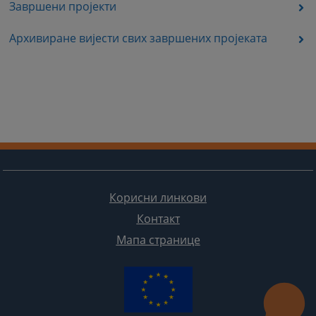
Завршени пројекти
Архивиране вијести свих завршених пројеката
Корисни линкови
Контакт
Мапа странице