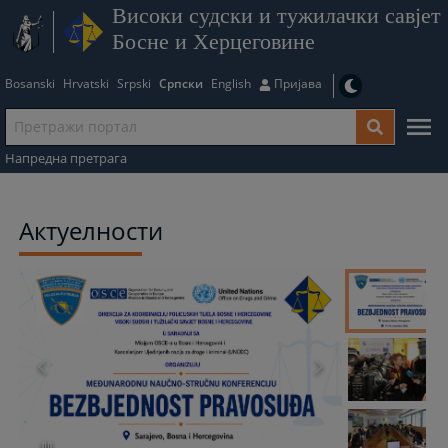
Високи судски и тужилачки савјет
Босне и Херцеговине
Bosanski
Hrvatski
Srpski
Српски
English
Пријава
Напредна претрага
Актуелности