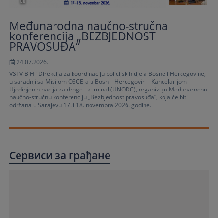
Međunarodna naučno-stručna
konferencija „BEZBJEDNOST
PRAVOSUĐA“
24.07.2026.
VSTV BiH i Direkcija za koordinaciju policijskih tijela Bosne i Hercegovine,
u saradnji sa Misijom OSCE-a u Bosni i Hercegovini i Kancelarijom
Ujedinjenih nacija za droge i kriminal (UNODC), organizuju Međunarodnu
naučno-stručnu konferenciju „Bezbjednost pravosuđa“, koja će biti
održana u Sarajevu 17. i 18. novembra 2026. godine.
Сервиси за грађане