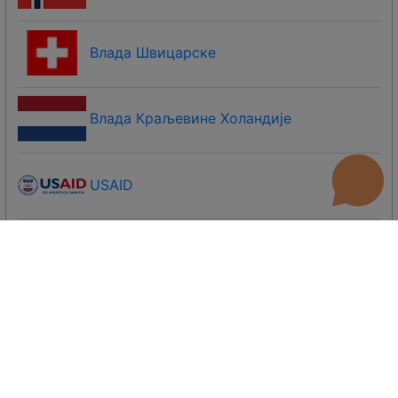
Влада Швицарске
Влада Краљевине Холандије
USAID
Влада Уједињеног Краљевства
Вијеће Европе