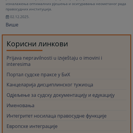
изналажења оптималних рјешења и осигуравања неометаног рада
правосудних институција.
02.12.2025.
Више
Корисни линкови
Prijava nepravilnosti u izvještaju o imovini i
interesima
Портал судске праксе у БиХ
Канцеларија дисциплинског тужиоца
Одjељење за судску документацију и едукацију
Именовања
Интегритет носилаца правосудне функције
Европске интеграције