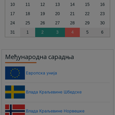
10
11
12
13
14
15
16
17
18
19
20
21
22
23
24
25
26
27
28
29
30
31
1
2
3
4
5
6
Међународна сарадња
Европска унија
Влада Краљевине Шбедске
Влада Краљевине Норвешке