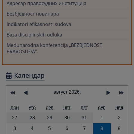
Адресар правосудних институција
Безбjедност новинара
Indikatori efikasnosti sudova
Baza disciplinskih odluka
Međunarodna konferencija „BEZBJEDNOST
PRAVOSUĐA"
-Календар
август 2026.
ПОН
УТО
СРЕ
ЧЕТ
ПЕТ
СУБ
НЕД
27
28
29
30
31
1
2
3
4
5
6
7
8
9