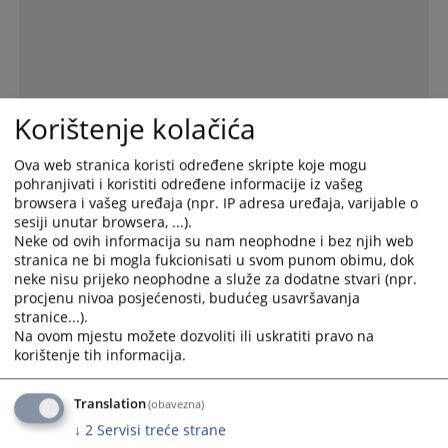
Korištenje kolačića
Ova web stranica koristi određene skripte koje mogu
pohranjivati i koristiti određene informacije iz vašeg
browsera i vašeg uređaja (npr. IP adresa uređaja, varijable o
sesiji unutar browsera, ...).
Neke od ovih informacija su nam neophodne i bez njih web
stranica ne bi mogla fukcionisati u svom punom obimu, dok
neke nisu prijeko neophodne a služe za dodatne stvari (npr.
Baza disciplinskih odluka
Интерактивна мапа о
Online приступ судским
procjenu nivoa posjećenosti, budućeg usavršavanja
раду судови у БиХ
предметима
stranice...).
Na ovom mjestu možete dozvoliti ili uskratiti pravo na
korištenje tih informacija.
Вијести из правосуђа
Translation
(obavezna)
↓
2
Servisi treće strane
Ставови судске праксе Босне и Херцеговине