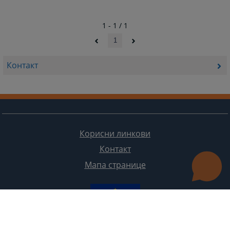
1 - 1 / 1
1
Контакт
Корисни линкови
Контакт
Мапа странице
Редизајн веб странице финансирала је Европска унија. Искључиво је одговоран за његов садржај
Високи судски и тужилачки савијет БиХ такођер не одражава нужно ставове Европске уније.