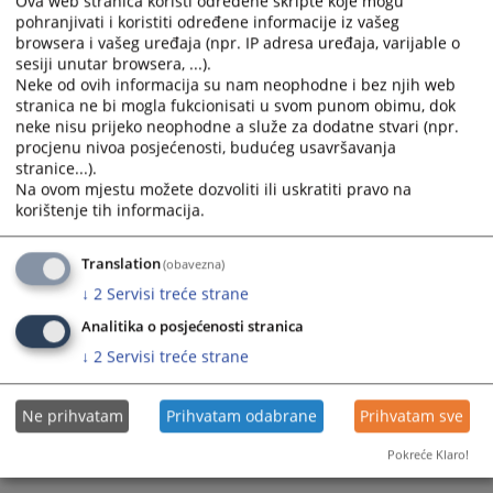
Ova web stranica koristi određene skripte koje mogu
pohranjivati i koristiti određene informacije iz vašeg
Едиса Шикало, службеник за односе с јавношћу и протокол
+387 (0)33 704 604
browsera i vašeg uređaja (npr. IP adresa uređaja, varijable o
vstvpress@pravosudje.ba
sesiji unutar browsera, ...).
edisa.sikalo@pravosudje.ba
Neke od ovih informacija su nam neophodne i bez njih web
stranica ne bi mogla fukcionisati u svom punom obimu, dok
neke nisu prijeko neophodne a služe za dodatne stvari (npr.
399
ПРЕГЛЕДА
procjenu nivoa posjećenosti, budućeg usavršavanja
stranice...).
Na ovom mjestu možete dozvoliti ili uskratiti pravo na
korištenje tih informacija.
Translation
(obavezna)
↓
2
Servisi treće strane
Analitika o posjećenosti stranica
↓
2
Servisi treće strane
Ne prihvatam
Prihvatam odabrane
Prihvatam sve
Pokreće Klaro!