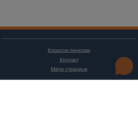
Корисни линкови
Контакт
Мапа странице
Редизајн веб странице финансирала је Европска унија. Искључиво је одговоран за његов садржај
Високи судски и тужилачки савијет БиХ такођер не одражава нужно ставове Европске уније.