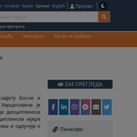
i
Hrvatski
Srpski
Српски
English
Пријава
на претрага
ај
вношћу
Конкурси
Кутак за грађане
е
334
ПРЕГЛЕДА
авјету Босне и
 Херцеговине је
ди дисциплинске
циплинске мјере
има и одлучује о
Линкови