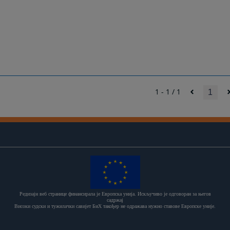
1 - 1 / 1
1
Редизајн веб странице финансирала је Европска унија. Искључиво је одговоран за његов
садржај
Високи судски и тужилачки савијет БиХ такођер не одражава нужно ставове Европске уније.