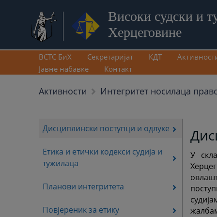
Високи судски и т
Херцеговине
ВСТС БиХ
Секретаријат
КДТ
Активност
Јавне набавке
Контакт
Активности
Интегритет носилаца прав
Дисциплински поступци и одлуке
Дис
Етика и етички кодекси судија и
У скл
тужилаца
Херце
овлашт
Планови интегритета
поступ
судија
Повјереник за етику
жалбам