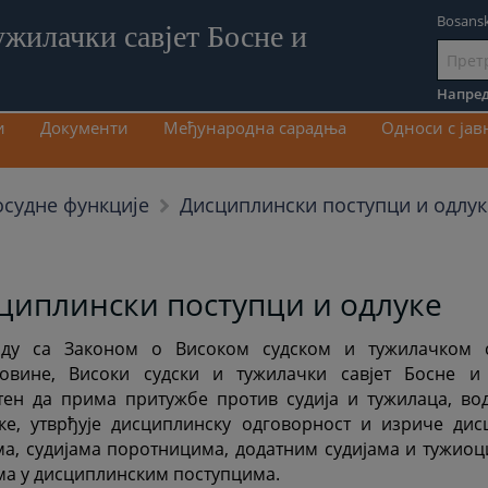
Bosansk
ужилачки савјет Босне и
Иди
на
Напред
садрж
и
Документи
Међународна сарадња
Односи с ја
Дисциплински поступци и одлук
осудне функције
циплински поступци и одлуке
аду са Законом о Високом судском и тужилачком с
говине, Високи судски и тужилачки савјет Босне и
ен да прима притужбе против судија и тужилаца, во
ке, утврђује дисциплинску одговорност и изриче дис
ма, судијама поротницима, додатним судијама и тужиоц
а у дисциплинским поступцима.