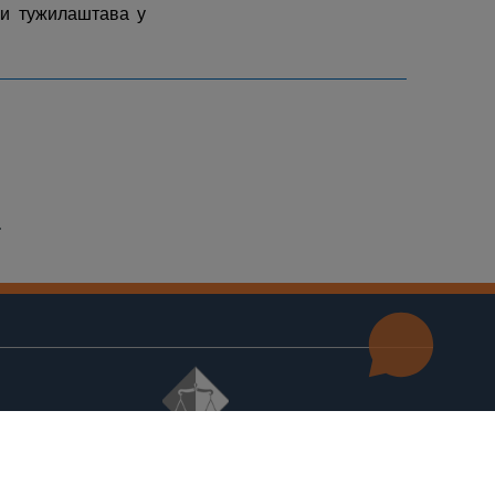
и тужилаштава у
© 2021
Високи судски и тужилачки савјет