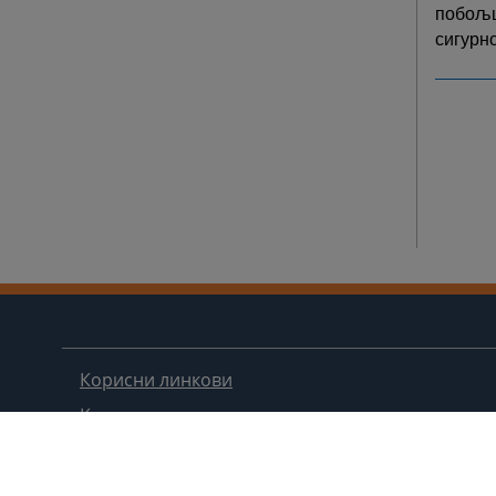
побољш
сигурн
Корисни линкови
Контакт
Мапа странице