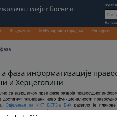
Bosansk
ужилачки савјет Босне и
Иди
на
Напред
садрж
и
Документи
Међународна сарадња
Конкурси
 фаза
га фаза информатизације правос
ни и Херцеговини
лно са завршетком прве фазе развоја правосудног информ
је достигнут планирани ниво функционалности правосудн
Одјељење за ИКТ ВСТС-а БиХ
ма,
развило је планове
мационог система усмјерене на пружање адекватне 