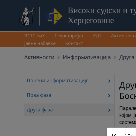
Високи судски и т
Херцеговине
ВСТС БиХ
Секретаријат
КДТ
Активност
Јавне набавке
Контакт
Друга
Активности
Информатизација
Почеци информатизације
Дру
Бос
Прва фаза
Парале
Друга фаза
којом 
систе
инфор