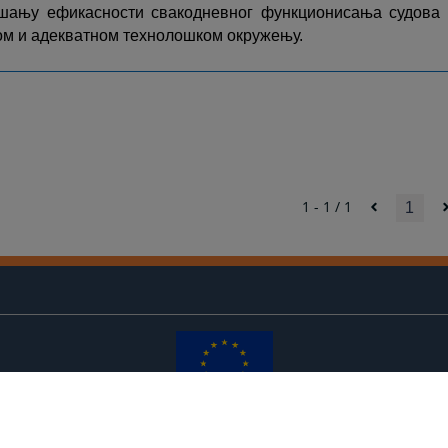
ању ефикасности свакодневног функционисања судова 
ом и адекватном технолошком окружењу.
1 - 1 / 1
1
Редизајн веб странице финансирала је Европска унија. Искључиво је одговоран за његов
садржај
Високи судски и тужилачки савијет БиХ такођер не одражава нужно ставове Европске уније.