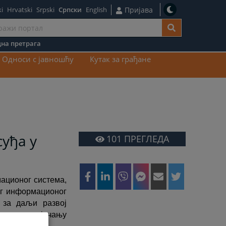
i
Hrvatski
Srpski
Српски
English
Пријава
на претрага
ај
Односи с јавношћу
Кутак за грађане
уђа у
101
ПРЕГЛЕДА
ационог система,
ог информационог
 за даљи развој
подршке јачању