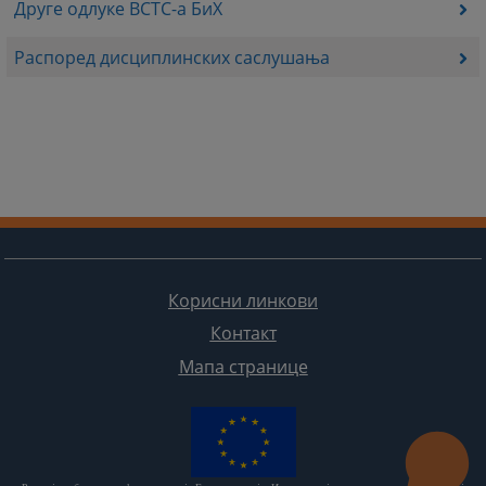
Друге одлуке ВСТС-а БиХ
Распоред дисциплинских саслушања
Корисни линкови
Контакт
Мапа странице