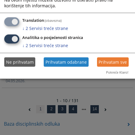
1170/2026
korištenje tih informacija.
08.06.2026.
Translation
(obavezna)
Nastavak pripremnog ročišta u predmetu broj: 11-07-6-
↓
2
Servisi treće strane
580/2026
19.05.2026.
Analitika o posjećenosti stranica
↓
2
Servisi treće strane
Nastavak glavne rasprave u predmetu broj: 11-07-6-113/26
15.05.2026.
Ne prihvatam
Prihvatam odabrane
Prihvatam sve
Ročište za glavnu raspravu u predmetu broj: 11-07-6-
Pokreće Klaro!
423/2026
04.05.2026.
1 - 10 / 131
1
2
3
4
14
Baza disciplinskih odluka