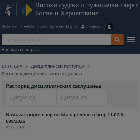
Високи судски и тужилачки савјет
Босне и Херцеговине
Bosanski
Hrvatski
Srpski
Српски
English
Пријава
Напредна претрага
ВСТС БиХ
Дисциплински поступци
Распоред дисциплинских саслушања
Распоред дисциплинских саслушања
Navigate
Navigate
Nastavak pripremnog ročišta u predmetu broj: 11-07-6-
forward
forward
699/2026
to
to
05.08.2026.
interact
interact
with
with