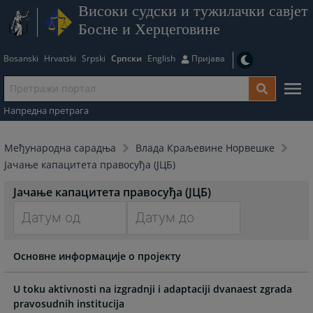
Високи судски и тужилачки савјет
Босне и Херцеговине
Bosanski
Hrvatski
Srpski
Српски
English
Пријава
Напредна претрага
Међународна сарадња
Влада Краљевине Норвешке
Јачање капацитета правосуђа (ЈЦБ)
Јачање капацитета правосуђа (ЈЦБ)
Navigate
Navigate
Основне информације о пројекту
forward
forward
to
to
interact
interact
U toku aktivnosti na izgradnji i adaptaciji dvanaest zgrada
with
with
pravosudnih institucija