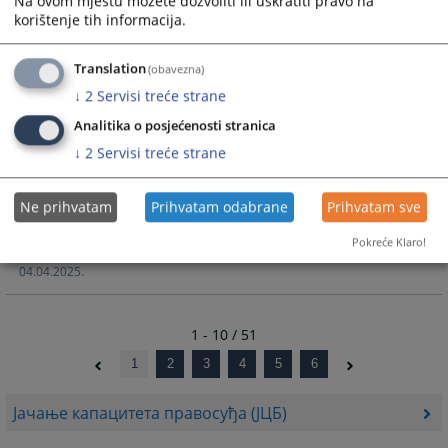
Na ovom mjestu možete dozvoliti ili uskratiti pravo na
11.07.2025.
korištenje tih informacija.
Наставак активности на унапређењу квалитета и
Translation
(obavezna)
ефикасности казнених поступака
↓
2
Servisi treće strane
13.06.2025.
Analitika o posjećenosti stranica
Европска мрежа судских вијећа снажно подржава
↓
2
Servisi treće strane
правосуђе Босне и Херцеговине
19.05.2025.
Ne prihvatam
Prihvatam odabrane
Prihvatam sve
Састанак судских вијећа Европе одржан у БиХ чиме је
Pokreće Klaro!
постао први састанак такве врсте изван границе ЕУ
04.04.2025.
1 - 10 / 51
1
2
3
4
5
6
Јачање капацитета правосуђа (ЈЦБ)