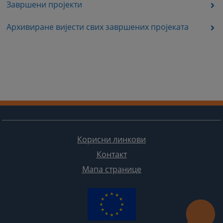
Завршени пројекти
Архивиране вијести свих завршених пројеката
Корисни линкови
Контакт
Мапа странице