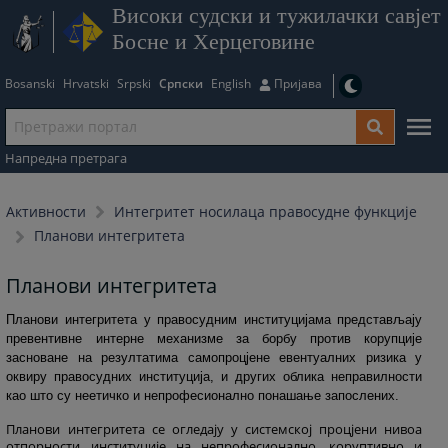
Високи судски и тужилачки савјет
Босне и Херцеговине
Bosanski
Hrvatski
Srpski
Српски
English
Пријава
Напредна претрага
Активности
Интегритет носилаца правосудне функције
Планови интегритета
Планови интегритета
Планови интегритета у правосудним институцијама представљају
превентивне интерне механизме за борбу против корупције
засноване на резултатима самопроцјене евентуалних ризика у
оквиру правосудних институција, и других облика неправилности
као што су неетичко и непрофесионално понашање запослених.
Планови интегритета се огледају у системској процјени нивоа
отпорности институције на непрофесионално, коруптивно и