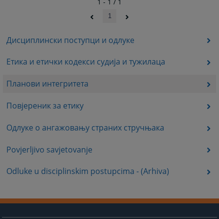
1 - 1 / 1
1
Дисциплински поступци и одлуке
Етика и етички кодекси судија и тужилаца
Планови интегритета
Повјереник за етику
Одлуке о ангажовању страних стручњака
Povjerljivo savjetovanje
Odluke u disciplinskim postupcima - (Arhiva)