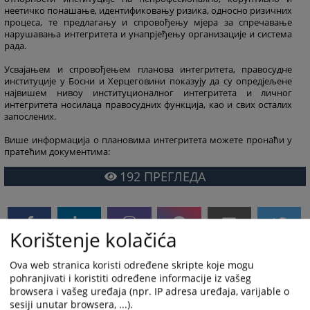
неетичко понашање, идентификовању ризика, односно ризичних
процеса, те предлагању и спровођењу мјера за спречавање
нарушавања интегритета и унапрјеђењу организације и система
рада.
Усвајањем и спровођењем планова интегритета, правосудне
институције у Босни и Херцеговини показују да су опредјељене
највишем нивоу институционалног интегритета и личног
интегритета носилаца правосудних функција, као и свих осталих
запослених.
Више информација о плановима интегритета можете пронаћи у
пратећим документима:
192
ПРЕГЛЕДА
Korištenje kolačića
Ova web stranica koristi određene skripte koje mogu
Пратећи документи
pohranjivati i koristiti određene informacije iz vašeg
browsera i vašeg uređaja (npr. IP adresa uređaja, varijable o
Godišnji izvještaj o provođenju planova integriteta u
sesiji unutar browsera, ...).
pravosudnim institucijama za 2023. godinu