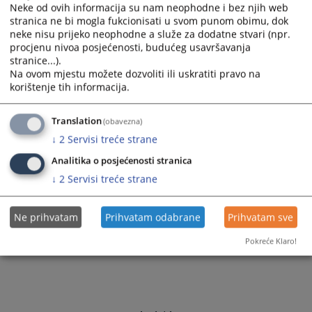
Neke od ovih informacija su nam neophodne i bez njih web
Godišnji izvještaj o provođenju planova integriteta u
stranica ne bi mogla fukcionisati u svom punom obimu, dok
pravosudnim institucijama za 2022. godinu
neke nisu prijeko neophodne a služe za dodatne stvari (npr.
procjenu nivoa posjećenosti, budućeg usavršavanja
Godišnji izvještaj o provođenju planova integriteta u
stranice...).
pravosudnim institucijama za 2021. godinu
Na ovom mjestu možete dozvoliti ili uskratiti pravo na
Godišnji izvještaj o provođenju planova integriteta u
korištenje tih informacija.
pravosudnim institucijama za 2020. godinu
Godišnji izvještaj o provođenju planova integriteta u
Translation
(obavezna)
pravosudnim institucijama za 2019. godinu
↓
2
Servisi treće strane
Godišnji izvještaj o provođenju planova integriteta u
pravosudnim institucijama za 2018. godinu
Analitika o posjećenosti stranica
↓
2
Servisi treće strane
Ne prihvatam
Prihvatam odabrane
Prihvatam sve
Pokreće Klaro!