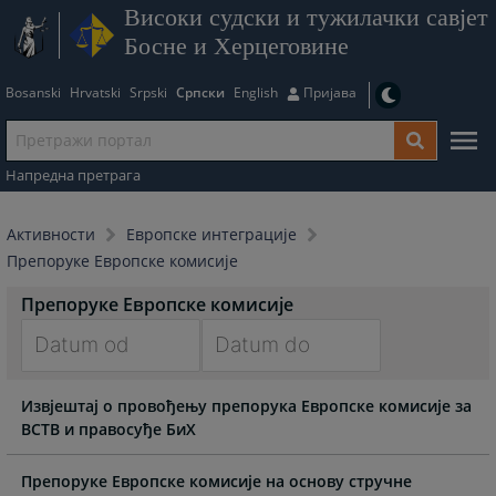
Високи судски и тужилачки савјет
Босне и Херцеговине
Bosanski
Hrvatski
Srpski
Српски
English
Пријава
Напредна претрага
Активности
Европске интеграције
Препоруке Европске комисије
Препоруке Европске комисије
Navigate
Navigate
Извјештај о провођењу препорука Европске комисије за
forward
forward
ВСТВ и правосуђе БиХ
to
to
interact
interact
with
with
Препоруке Европске комисије на основу стручне