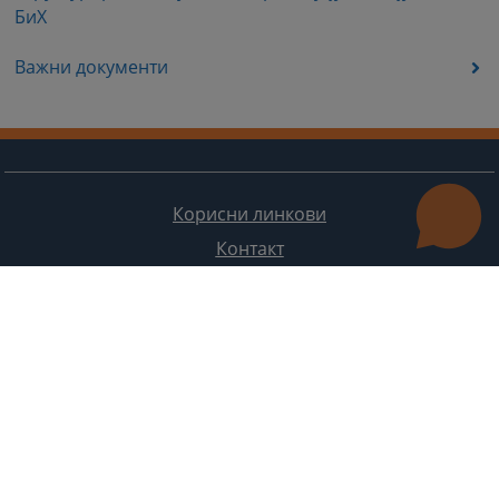
БиХ
Важни документи
Корисни линкови
Контакт
Мапа странице
Редизајн веб странице финансирала је Европска унија. Искључиво је одговоран за његов садржај
Високи судски и тужилачки савијет БиХ такођер не одражава нужно ставове Европске уније.