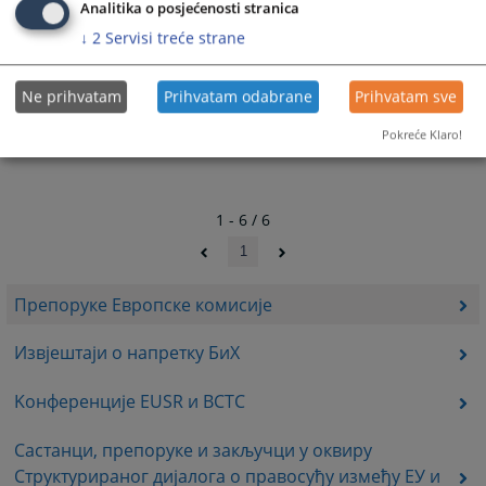
Analitika o posjećenosti stranica
↓
2
Servisi treće strane
Ne prihvatam
Prihvatam odabrane
Prihvatam sve
Pokreće Klaro!
1 - 6 / 6
1
Препоруке Европске комисије
Извјештаји о напретку БиХ
Kонференције EUSR и ВСТС
Састанци, препоруке и закључци у оквиру
Cтруктурираног дијалога о правосуђу између ЕУ и