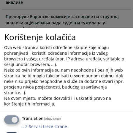
the
the
анализе
calendar
calendar
and
and
Препоруке Европске комисије засноване на стручној
select
select
анализи оцјењивања рада судија и тужилаца у
a
a
правосуђу БиХ
Korištenje kolačića
date.
date.
Press
Press
Препоруке Европске комисије засноване на стручној
Ova web stranica koristi određene skripte koje mogu
the
the
анализи финансијских извјештаја судија и тужилаца у
pohranjivati i koristiti određene informacije iz vašeg
question
question
правосуђу БиХ
browsera i vašeg uređaja (npr. IP adresa uređaja, varijable o
mark
mark
sesiji unutar browsera, ...).
key
key
Препорука Европске комисије заснованих на стручној
Neke od ovih informacija su nam neophodne i bez njih web
to
to
stranica ne bi mogla fukcionisati u svom punom obimu, dok
анализи дисциплинских поступака у правосуђу БИХ
get
get
neke nisu prijeko neophodne a služe za dodatne stvari (npr.
the
the
procjenu nivoa posjećenosti, budućeg usavršavanja
Препорука Европске комисије заснованих на стручној
stranice...).
keyboard
keyboard
анализи Пословника Високог судског и тужилачког
Na ovom mjestu možete dozvoliti ili uskratiti pravo na
shortcuts
shortcuts
вијећа Босне и Херцеговине
korištenje tih informacija.
for
for
changing
changing
Translation
(obavezna)
dates.
dates.
↓
2
Servisi treće strane