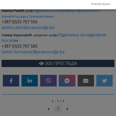
ana.bilic@pravosudje.ba
Pokreće Klaro!
Амила Рахић
, шеф
Одјељења за унапређење ефикасности и
квалитета рада у тужилаштвима
+387 (0)33 707 556
amila.rahic@pravosudje.ba
Одјељења за кадровске
Семир Хорозовић
, замјеник шефа
послове
+387 (0)33 707 585
semir.horozovic@pravosudje.ba
300
ПРЕГЛЕДА
1 - 1 / 1
1