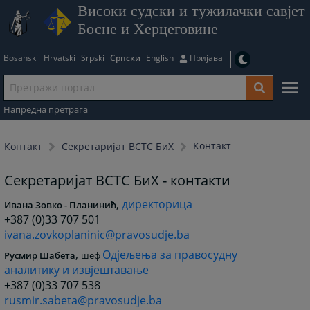
Високи судски и тужилачки савјет
Босне и Херцеговине
Bosanski
Hrvatski
Srpski
Српски
English
Пријава
Напредна претрага
Контакт
Контакт
Секретаријат ВСТС БиХ
Секретаријат ВСТС БиХ - контакти
,
директорица
Ивана Зовко - Планинић
+387 (0)33 707 501
ivana.zovkoplaninic@pravosudje.ba
,
Одјељења за правосудну
Русмир Шабета
шеф
аналитику и извјештавање
+387 (0)33 707 538
rusmir.sabeta@pravosudje.ba