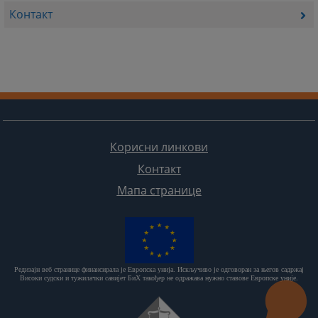
Контакт
Корисни линкови
Контакт
Мапа странице
Редизајн веб странице финансирала је Европска унија. Искључиво је одговоран за његов садржај
Високи судски и тужилачки савијет БиХ такођер не одражава нужно ставове Европске уније.