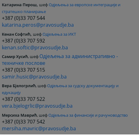
,
Катарина Перош
шеф
Одјељења за европске интеграције и
стратешко планирање
+387 (0)33 707 544
katarina.peros@pravosudje.ba
,
Кенан Софтић
шеф
Одјељења за ИКТ
+387 (0)33 707 592
kenan.softic@pravosudje.ba
Одјељења за административно -
Самир Хусић
, шеф
техничке послове
+387 (0)33 707 515
samir.husic@pravosudje.ba
Вера Бјелогрлић
, шеф
Одјељења за судску документацију и
едукацију
+387 (0)33 707 522
vera.bjelogrlic@pravosudje.ba
Мерсиха Маврић
, шеф
Одјељења за финансије и рачуноводство
+387 (0)33 707 542
mersiha.mavric@pravosudje.ba
Мирза Хаџиомеровић
, шеф
Одјељења за