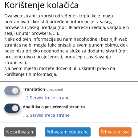
Korištenje kolačića
дисциплинске поступке и етику носилаца
правосудних функција
Ova web stranica koristi određene skripte koje mogu
+387 (0)33 704 614
pohranjivati i koristiti određene informacije iz vašeg
mirza.hadziomerovic@pravosudje.ba
browsera i vašeg uređaja (npr. IP adresa uređaja, varijable o
sesiji unutar browsera, ...).
Одјељења за
Алмиса Зуловић Берхамовић
, замјеница шефа
Neke od ovih informacija su nam neophodne i bez njih web
дисциплинске поступке и етику носилаца
stranica ne bi mogla fukcionisati u svom punom obimu, dok
правосудних функција
neke nisu prijeko neophodne a služe za dodatne stvari (npr.
+387 (0)33 707 536
procjenu nivoa posjećenosti, budućeg usavršavanja
almisa.berhamovic@pravosudje.ba
stranice...).
Na ovom mjestu možete dozvoliti ili uskratiti pravo na
Јасмин Чалија
, шеф
Одјељења за именовање и напредовање
korištenje tih informacija.
+387 (0)33 707 560
jasmin.calija@pravosudje.ba
Translation
(obavezna)
Одјељења за провођење поступка
Весна Пирија
, шеф
↓
2
Servisi treće strane
по извјештајима
+387 (0)33 704 629
Analitika o posjećenosti stranica
vesna.pirija@pravosudje.ba
↓
2
Servisi treće strane
Ана Билић
, шеф
Одјељења за унапређење ефикасности и
квалитета рада у судовима
Ne prihvatam
Prihvatam odabrane
Prihvatam sve
+387 (0)33 707 553