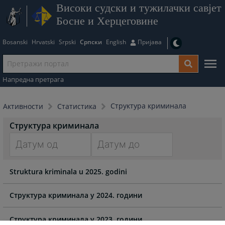
Високи судски и тужилачки савјет
Босне и Херцеговине
Bosanski
Hrvatski
Srpski
Српски
English
Пријава
Напредна претрага
Структура криминала
Активности
Статистика
Структура криминала
Navigate
Navigate
Struktura kriminala u 2025. godini
forward
forward
to
to
interact
interact
Структура криминала у 2024. години
with
with
the
the
Структура криминала у 2023. години.