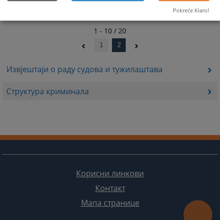
Pokreće Klaro!
1 - 10 / 20
1
2
Извјештаји о раду судова и тужилаштава
Структура криминала
Корисни линкови
Контакт
Мапа странице