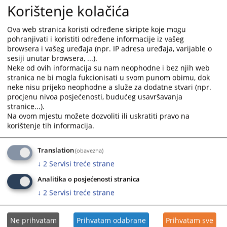
calendar
calendar
Korištenje kolačića
and
and
Структура криминала у 2022. години.
select
select
Ova web stranica koristi određene skripte koje mogu
a
a
pohranjivati i koristiti određene informacije iz vašeg
Структура криминала у 2021. години.
date.
date.
browsera i vašeg uređaja (npr. IP adresa uređaja, varijable o
Press
Press
sesiji unutar browsera, ...).
Структура криминала у 2020. години
Neke od ovih informacija su nam neophodne i bez njih web
the
the
stranica ne bi mogla fukcionisati u svom punom obimu, dok
question
question
neke nisu prijeko neophodne a služe za dodatne stvari (npr.
Структура криминала у 2019 години
mark
mark
procjenu nivoa posjećenosti, budućeg usavršavanja
key
key
stranice...).
to
to
Структура криминала у 2018 години
Na ovom mjestu možete dozvoliti ili uskratiti pravo na
get
get
korištenje tih informacija.
the
the
Структура у криминала 2017. години
keyboard
keyboard
Translation
(obavezna)
shortcuts
shortcuts
Структура криминала у 2016. години
↓
2
Servisi treće strane
for
for
Analitika o posjećenosti stranica
changing
changing
dates.
dates.
↓
2
Servisi treće strane
Ne prihvatam
Prihvatam odabrane
Prihvatam sve