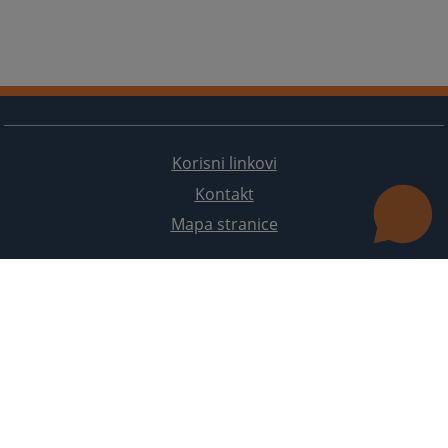
Korisni linkovi
Kontakt
Mapa stranice
Redizajn web stranice je finansirala Evropska unija. Za njen sadržaj isključivo je odgovorno
Visoko sudsko i tužilačko vijeće BiH i ona ne odražava nužno stavove Evropske unije.