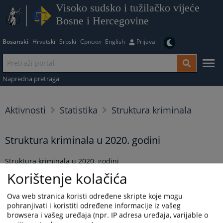
Visoko sudsko i tužilačko vijeće
Bosne i Hercegovine
Bosanski
Hrvatski
Srpski
Српски
English
Prijava
Napredna pretraga
Aktivnosti
Statistika
Struktura kriminala
Struktura kriminala u 2020. godini
Struktura kriminala u 2020. godini
Korištenje kolačića
Prikazana vijest je na
:
Bosanski jezik
Ova web stranica koristi određene skripte koje mogu
Prateći dokumenti
pohranjivati i koristiti određene informacije iz vašeg
browsera i vašeg uređaja (npr. IP adresa uređaja, varijable o
Struktura kriminala u 2020. godini