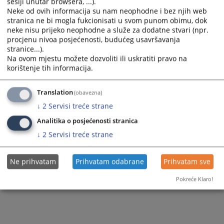
sesiji unutar browsera, ...).
Neke od ovih informacija su nam neophodne i bez njih web
stranica ne bi mogla fukcionisati u svom punom obimu, dok
neke nisu prijeko neophodne a služe za dodatne stvari (npr.
501
PREGLEDA
procjenu nivoa posjećenosti, budućeg usavršavanja
stranice...).
Na ovom mjestu možete dozvoliti ili uskratiti pravo na
korištenje tih informacija.
Translation
(obavezna)
↓
2
Servisi treće strane
Analitika o posjećenosti stranica
↓
2
Servisi treće strane
Ne prihvatam
Prihvatam odabrane
Prihvatam sve
Pokreće Klaro!