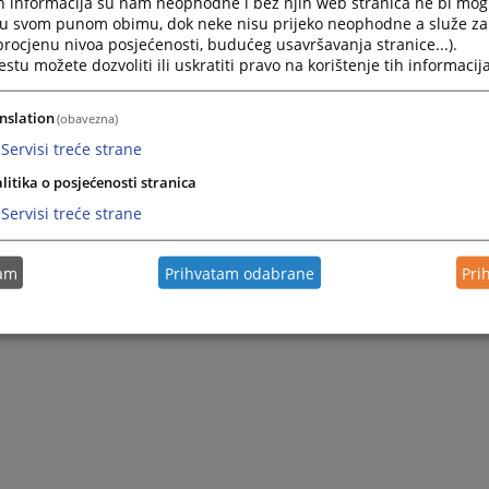
h informacija su nam neophodne i bez njih web stranica ne bi mog
i u svom punom obimu, dok neke nisu prijeko neophodne a služe z
 procjenu nivoa posjećenosti, budućeg usavršavanja stranice...).
tu možete dozvoliti ili uskratiti pravo na korištenje tih informacija
nslation
(obavezna)
Servisi treće strane
litika o posjećenosti stranica
Servisi treće strane
tam
Prihvatam odabrane
Pri