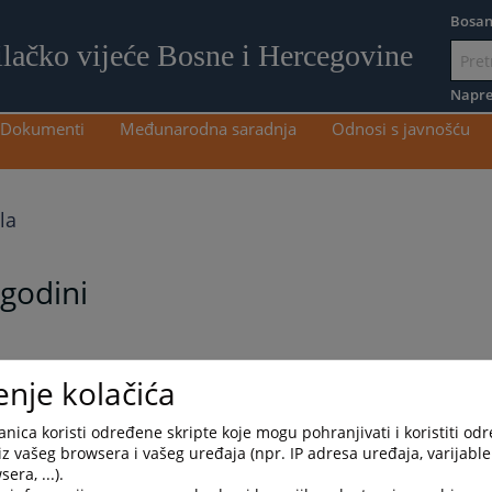
Bosan
ilačko vijeće Bosne i Hercegovine
Idi
na
Napre
sadržaj
Dokumenti
Međunarodna saradnja
Odnosi s javnošću
la
 godini
enje kolačića
nica koristi određene skripte koje mogu pohranjivati i koristiti od
iz vašeg browsera i vašeg uređaja (npr. IP adresa uređaja, varijable 
era, ...).