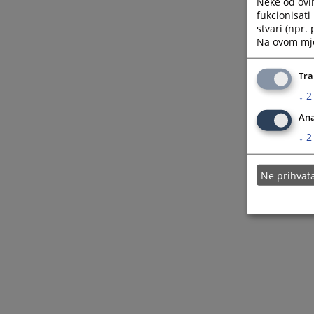
Neke od ovi
fukcionisat
stvari (npr.
Na ovom mjes
Tra
↓
2
Ana
↓
2
Ne prihva