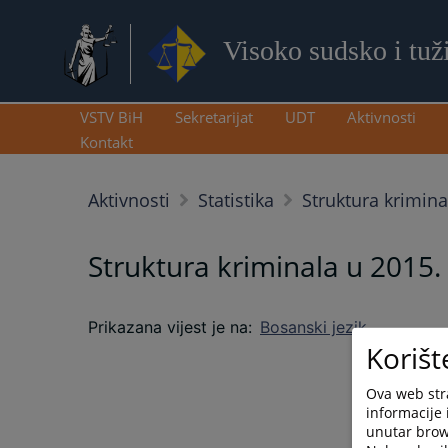
Visoko sudsko i tuž
VSTV BiH
Sekretarijat
UDT
Aktivnosti
Kontakt
Aktivnosti
Statistika
Struktura krimina
Struktura kriminala u 2015.
Prikazana vijest je na
:
Bosanski jezik
Korišt
Ova web stra
informacije 
unutar brows