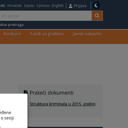
ski
Hrvatski
Srpski
Српски
English
Prijava
dna pretraga
Konkursi
Kutak za građane
Javne nabavke
Prateći dokumenti
Struktura kriminala u 2015. godini
ređene
o sesiji