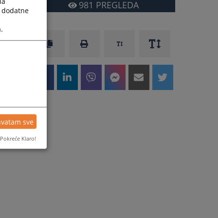
la
981
PREGLEDA
a dodatne
.
hvatam sve
Pokreće Klaro!