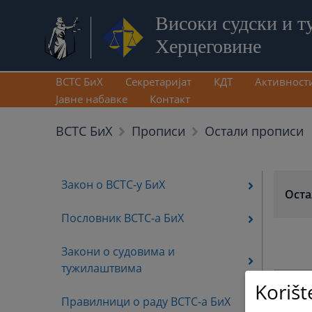
Високи судски и т
Херцеговине
ВСТС БиХ
Секретаријат
КДТ
Активност
Јавне набавке
Контакт
Остали прописи
ВСТС БиХ
Прописи
Закон о ВСТС-у БиХ
Оста
Пословник ВСТС-а БиХ
Закони о судовима и
тужилаштвима
Korišt
Правилници о раду ВСТС-а БиХ