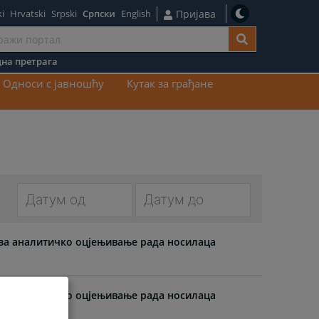
i
Hrvatski
Srpski
Српски
English
Пријава
на претрага
ај
Односи с јавношћу
Кутак за грађане
Navigate
Navigate
forward
forward
 за аналитичко оцјењивање рада носилаца
to
to
interact
interact
with
with
 за аналитичко оцјењивање рада носилаца
the
the
calendar
calendar