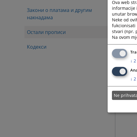
Ova web stra
informacije 
Закони о платама и другим
unutar brows
накнадама
Neke od ovi
fukcionisat
stvari (npr.
Остали прописи
Na ovom mjes
Кодекси
Tra
↓
2
Ana
↓
2
Ne prihva