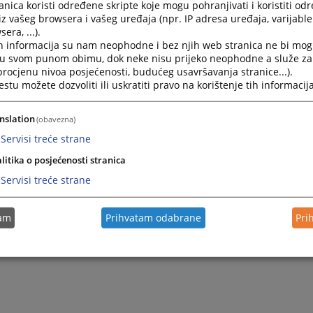
nica koristi određene skripte koje mogu pohranjivati i koristiti od
iz vašeg browsera i vašeg uređaja (npr. IP adresa uređaja, varijable 
Правилник о поступку оцјењивања рада носиалца прав
era, ...).
број 28/24)
h informacija su nam neophodne i bez njih web stranica ne bi mog
i u svom punom obimu, dok neke nisu prijeko neophodne a služe z
 procjenu nivoa posjećenosti, budućeg usavršavanja stranice...).
Критерији за оцјењивање рада носилаца правосудних
tu možete dozvoliti ili uskratiti pravo na korištenje tih informacija
Херцеговини („Службени гласник БиХ“, број 90/24)
nslation
(obavezna)
Упуства за примјену критерија за оцјењивање рада н
Servisi treće strane
тужилаштвима у Босни и Херцеговини
litika o posjećenosti stranica
Servisi treće strane
Препоруке тужилаштвима за одређивање потребног б
tam
Prihvatam odabrane
Pri
Споразум о преношењу одређених одговорности енти