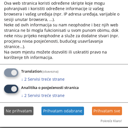
the
the
Ova web stranica koristi određene skripte koje mogu
calendar
calendar
pohranjivati i koristiti određene informacije iz vašeg
browsera i vašeg uređaja (npr. IP adresa uređaja, varijable o
and
and
sesiji unutar browsera, ...).
select
select
Neke od ovih informacija su nam neophodne i bez njih web
a
a
stranica ne bi mogla fukcionisati u svom punom obimu, dok
date.
date.
neke nisu prijeko neophodne a služe za dodatne stvari (npr.
Press
Press
procjenu nivoa posjećenosti, budućeg usavršavanja
the
the
stranice...).
Na ovom mjestu možete dozvoliti ili uskratiti pravo na
question
question
korištenje tih informacija.
mark
mark
key
key
to
to
Translation
(obavezna)
get
get
↓
2
Servisi treće strane
the
the
Analitika o posjećenosti stranica
keyboard
keyboard
↓
2
Servisi treće strane
shortcuts
shortcuts
for
for
changing
changing
Ne prihvatam
Prihvatam odabrane
Prihvatam sve
dates.
dates.
Pokreće Klaro!