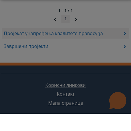
1 - 1 / 1
1
Пројекат унапређења квалитете правосуђа
Завршени пројекти
Корисни линкови
Контакт
Мапа странице