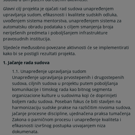
Glavni cilj
projekta je ojačati rad sudova unapređenjem
upravljanja sudom, efikasnosti i kvalitete sudskih odluka,
uvođenjem sistema mentorstva, unapređenjem sistema za
automatsku obradu podataka s ciljem smanjenja broja
neriješenih predmeta i poboljšanjem infrastrukture
pravosudnih institucija.
Sljedeće međusobno povezane aktivnosti će se implementirati
kako bi se postigli rezultati projekta.
1. Jačanje rada sudova
1.1. Unapređenje upravljanja sudom
Unapređenje upravljanja prvostepenih i drugostepenih
sudova, ciljnih sudova u projektu putem poboljšanja
komunikacije i timskog rada kao bitnog segmenta
organizacione kulture u sudovima koji će doprinijeti
boljem radu sudova. Poseban fokus će biti stavljen na
harmonizaciju sudske prakse na različitim nivoima sudova,
jačanje procesne discipline, ujednačena praksa tumačenja
Zakona o parničnom procesu i unapređenje kvaliteta i
efikasnosti izvršnog postupka usvajanjem niza
dokumenata.