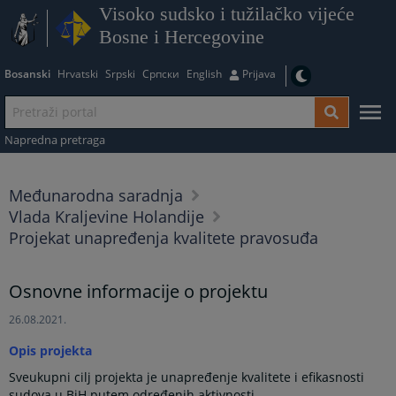
Visoko sudsko i tužilačko vijeće
Bosne i Hercegovine
Bosanski
Hrvatski
Srpski
Српски
English
Prijava
Napredna pretraga
Međunarodna saradnja
Vlada Kraljevine Holandije
Projekat unapređenja kvalitete pravosuđa
Osnovne informacije o projektu
26.08.2021.
Opis projekta
Sveukupni cilj projekta je unapređenje kvalitete i efikasnosti
sudova u BiH putem određenih aktivnosti.