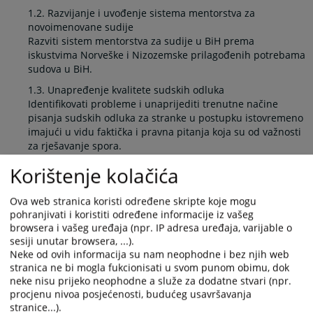
1.2. Razvijanje i uvođenje sistema mentorstva za
novoimenovane sudije
Razviti sistem mentorstva za sudije u BiH prema
iskustvima Norveške i Nizozemske prilagođenih potrebama
sudova u BiH.
1.3. Unapređenje kvalitete sudskih odluka
Identifikovati probleme i unaprijediti trenutne načine
pisanja sudskih odluka za stranke u postupku istovremeno
imajući u vidu faktička i pravna pitanja koja su od važnosti
za rješavanje spora.
1.4. Razvoj i implementacija SOKOP-mal Sistema za
Korištenje kolačića
automatsku obradu predmeta
Daljnji razvoj SOKOP –Mal Sistema u sudovima u BiH će
Ova web stranica koristi određene skripte koje mogu
ubrzati procesuiranje komunalnih predmeta i drugih
pohranjivati i koristiti određene informacije iz vašeg
predmeta male vrijednosti.
browsera i vašeg uređaja (npr. IP adresa uređaja, varijable o
sesiji unutar browsera, ...).
1.5. Unapređenje infrastrukture pravosudnih institucija
Neke od ovih informacija su nam neophodne i bez njih web
Moderni funkcionalni fizički uslovi i radni prostor su
stranica ne bi mogla fukcionisati u svom punom obimu, dok
preduslovi za efikasan rad pravosudnih institucija.
neke nisu prijeko neophodne a služe za dodatne stvari (npr.
2. Jačanje rada VSTV-a BiH
procjenu nivoa posjećenosti, budućeg usavršavanja
stranice...).
2.1. Unapređenje procesa imenovanja, ocjenjivanja i