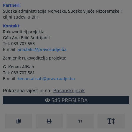
Partneri:
Sudska administracija Norveške, Sudsko vijeće Nizozemske i
ciljni sudovi u BiH
Kontakt
Rukovoditelj projekta:
Gđa Ana Bilić Andrijanić
Tel: 033 707 553
E-mail:
ana.bilic@pravosudje.ba
Zamjenik rukovoditelja projekta:
G. Kenan Ališah
Tel: 033 707 581
E-mail:
kenan.alisah@pravosudje.ba
Prikazana vijest je na
:
Bosanski jezik
545
PREGLEDA