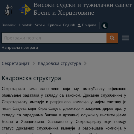
Високи судски и тужилачки савјет
Босне и Херцеговине
Bosanski
Hrvatski
Srpski
Српски
English
Пријава
Напредна претрага
Секретаријат
Кадровска структура
Кадровска структура
Секретаријат има запослене који му омогућавају ефикасно
обављање задатака у складу са законом. Државне службенике у
Секретаријату именује и разрјешава комисија у чијем саставу је
члан Савјета којег бира Савјет, директор и замјеник директора, у
складу са одредбама Закона о државној служби у институцијама
Босне и Херцеговине. Запослене у Секретаријату који немају
статус државних службеника именује и разрјешава комисија у