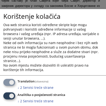
чијем саставу је члан Савјета којег бира Савјет, директор и
замјеник директора у складу са законима Босне и Херцеговине из
области радних односа.
Korištenje kolačića
Правилником о унутрашњој организацији и систематизацији радних
мјеста предвиђено је 179 позиција, од којих је тренутно попуњено
Ova web stranica koristi određene skripte koje mogu
105 позиција. Процес запошљавања усклађен је са буџетским
pohranjivati i koristiti određene informacije iz vašeg
browsera i vašeg uređaja (npr. IP adresa uređaja, varijable o
могућностима односно одлукама надлежних тијела којима се
sesiji unutar browsera, ...).
ограничава раст броја запослених лица у државним институцијама,
Neke od ovih informacija su nam neophodne i bez njih web
иако потребе превазилазе тренутни број запослених. Имајући у
stranica ne bi mogla fukcionisati u svom punom obimu, dok
виду обим и комплексност послова, управо је недовољна
neke nisu prijeko neophodne a služe za dodatne stvari (npr.
кадровска попуњеност један од највећих изазова са којима се
procjenu nivoa posjećenosti, budućeg usavršavanja
Секретаријат суочава у обављању својих функција.
stranice...).
Na ovom mjestu možete dozvoliti ili uskratiti pravo na
151
ПРЕГЛЕДА
korištenje tih informacija.
Translation
(obavezna)
↓
2
Servisi treće strane
Analitika o posjećenosti stranica
Пратећи документи
↓
2
Servisi treće strane