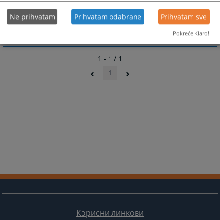
Кадровска структура
Ne prihvatam
Prihvatam odabrane
Prihvatam sve
Pokreće Klaro!
1 - 1 / 1
1
Корисни линкови